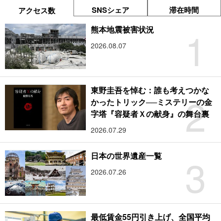
SNSシェア
滞在時間
アクセス数
1
熊本地震被害状況
2026.08.07
東野圭吾を悼む：誰も考えつかな
2
かったトリック──ミステリーの金
字塔『容疑者Ｘの献身』の舞台裏
2026.07.29
3
日本の世界遺産一覧
2026.07.26
最低賃金55円引き上げ、全国平均