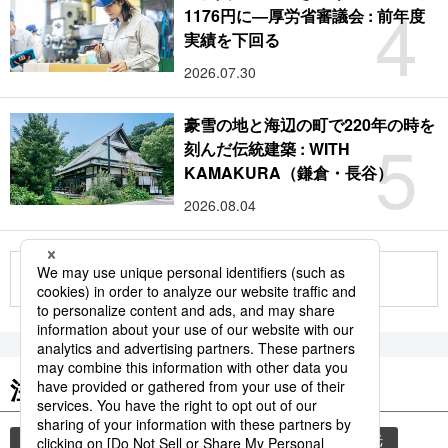
4
1176円に―厚労省審議会 : 前年度
実績を下回る
2026.07.30
豪雪の地と海辺の町で220年の時を
5
刻んだ伝統建築 : WITH
KAMAKURA（鎌倉・長谷）
2026.08.04
もっと見る
注目のキーワード
共同通信ニュース
気象・災害
災害
観光