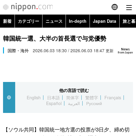
新着
カテゴリー
ニュース
In-depth
Japan Data
旅と暮
English
政治・外交
Topics
韓国統一選、大半の首長選で与党優勢
简体字
News
経済・ビジネス
国際・海外
2026.06.03 18:30 / 2026.06.03 18:47
Images
更新
繁體字
from Japan
カテゴリー
国際・海外
People
Français
政治・外交
ニュース
社会
東京
Español
他の言語で読む
経済・ビジネス
トップ
In-depth
文化
お知らせ
English
日本語
简体字
繁體字
Français
العربية
Español
العربية
Русский
国際
アーカイブ
Japan Data
科学・技術
Русский
社会
旅と暮らし
暮らし
【ソウル共同】韓国統一地方選の投票が3日夕、締め切