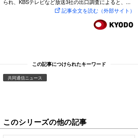
られ、KBSテレビなど放送3社の出口調査によると、...
スポーツ・東京2020
文化
動画/Live
記事全文を読む（外部サイト）
科学・技術
Books
暮らし
Cinema
スポーツ・東京2020
Topics
この記事につけられたキーワード
共同通信ニュース
Images
People
東京
このシリーズの他の記事
お知らせ