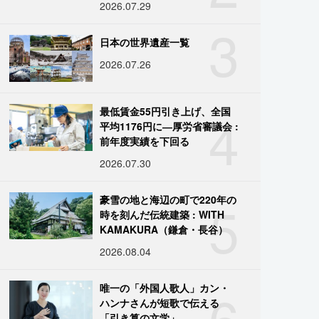
2026.07.29
3
日本の世界遺産一覧
2026.07.26
4
最低賃金55円引き上げ、全国
平均1176円に―厚労省審議会 :
前年度実績を下回る
2026.07.30
5
豪雪の地と海辺の町で220年の
時を刻んだ伝統建築 : WITH
KAMAKURA（鎌倉・長谷）
2026.08.04
6
唯一の「外国人歌人」カン・
ハンナさんが短歌で伝える
「引き算の文学」