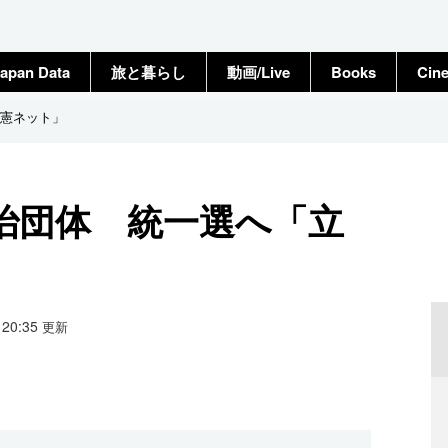
apan Data
旅と暮らし
動画/Live
Books
Cin
憲ネット」
治団体 統一選へ「立
3 20:35
更新