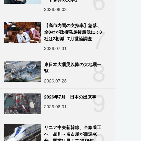
2026.08.03
7
【高市内閣の支持率】急落、
全8社が政権発足後最低に：3
社は2桁減─7月世論調査
2026.07.31
8
東日本大震災以降の大地震一
覧
2026.07.28
9
2026年7月 日本の出来事
2026.08.01
10
リニア中央新幹線、全線着工
へ 品川～名古屋が最速40
分、開業は早くて2036年