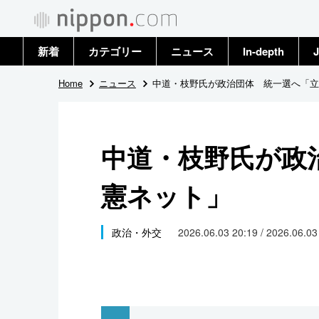
新着
カテゴリー
ニュース
In-depth
J
政治・外交
トップ
Home
ニュース
中道・枝野氏が政治団体 統一選へ「立
経済・ビジネス
アーカイブ
中道・枝野氏が政
国際
憲ネット」
社会
文化
政治・外交
2026.06.03 20:19 / 2026.06.0
科学・技術
暮らし