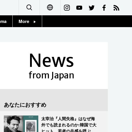
ema
More
English
Topics
简体字
Images
News
繁體字
People
Français
from Japan
東京
Español
お知らせ
العربية
あなたにおすすめ
Русский
太宰治『人間失格』はなぜ海
外でも読まれるのか:韓国で大
ヒット、若者の共感を呼ぶ