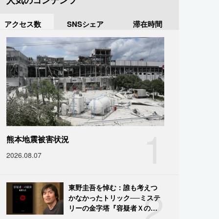
人気のコンテンツ
アクセス数
SNSシェア
滞在時間
1
熊本地震被害状況
2026.08.07
2
東野圭吾を悼む：誰も考えつ
かなかったトリック──ミステ
リーの金字塔『容疑者Ｘの献
身』の舞台裏