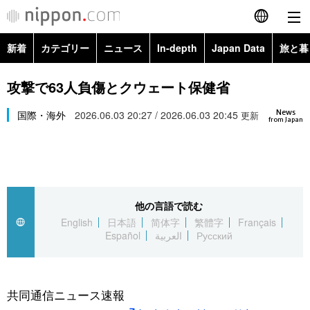
新着
カテゴリー
ニュース
In-depth
Japan Data
旅と暮
English
政治・外交
Topics
攻撃で63人負傷とクウェート保健省
简体字
News
経済・ビジネス
国際・海外
2026.06.03 20:27 / 2026.06.03 20:45
Images
更新
繁體字
from Japan
カテゴリー
国際・海外
People
Français
政治・外交
ニュース
社会
東京
Español
他の言語で読む
経済・ビジネス
トップ
In-depth
文化
お知らせ
English
日本語
简体字
繁體字
Français
العربية
Español
العربية
Русский
国際
アーカイブ
Japan Data
科学・技術
Русский
社会
旅と暮らし
暮らし
共同通信ニュース速報