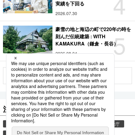
4
実績を下回る
2026.07.30
豪雪の地と海辺の町で220年の時を
5
刻んだ伝統建築 : WITH
KAMAKURA（鎌倉・長谷）
2026.08.04
もっと見る
注目のキーワード
共同通信ニュース
気象・災害
災害
気象庁
観光
津波
地震
熊本
熊本地震