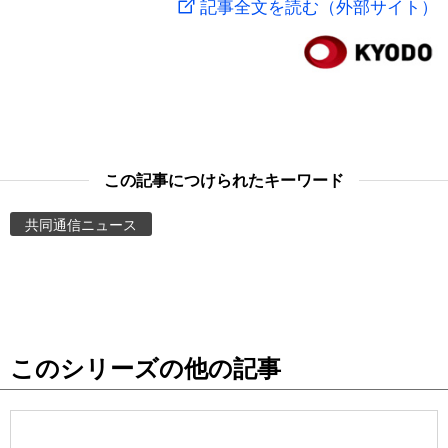
記事全文を読む（外部サイト）
スポーツ・東京2020
文化
動画/Live
科学・技術
Books
暮らし
Cinema
この記事につけられたキーワード
スポーツ・東京2020
Topics
共同通信ニュース
Images
People
このシリーズの他の記事
東京
お知らせ