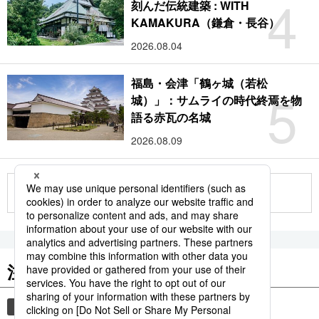
4
刻んだ伝統建築 : WITH
KAMAKURA（鎌倉・長谷）
2026.08.04
福島・会津「鶴ヶ城（若松
5
城）」：サムライの時代終焉を物
語る赤瓦の名城
2026.08.09
もっと見る
注目のキーワード
共同通信ニュース
時事通信ニュース
観光