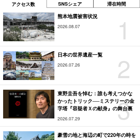
SNSシェア
滞在時間
アクセス数
1
熊本地震被害状況
2026.08.07
2
日本の世界遺産一覧
2026.07.26
東野圭吾を悼む：誰も考えつかな
3
かったトリック──ミステリーの金
字塔『容疑者Ｘの献身』の舞台裏
2026.07.29
豪雪の地と海辺の町で220年の時を