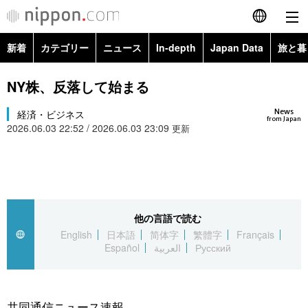
新着
カテゴリー
ニュース
In-depth
Japan Data
旅と暮
English
政治・外交
Topics
NY株、反落して始まる
简体字
News
経済・ビジネス
経済・ビジネス
Images
繁體字
from Japan
2026.06.03 22:52 / 2026.06.03 23:09
更新
カテゴリー
国際・海外
People
Français
政治・外交
ニュース
社会
東京
Español
経済・ビジネス
トップ
In-depth
他の言語で読む
文化
お知らせ
العربية
English
日本語
简体字
繁體字
Français
Español
العربية
Русский
国際
アーカイブ
Japan Data
科学・技術
Русский
社会
旅と暮らし
暮らし
共同通信ニュース速報