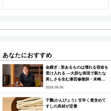
公式SNS
あなたにおすすめ
金継ぎ : 形あるものは壊れる宿命を
受け入れる ―大胆な表現で新たな
美しさを生む漆芸修復師・末崎広
樹
2026.08.06
干瓢(かんぴょう): 甘辛く煮含めて
すしの具材が定番