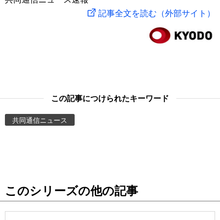
記事全文を読む（外部サイト）
スポーツ・東京2020
文化
動画/Live
科学・技術
Books
暮らし
Cinema
この記事につけられたキーワード
スポーツ・東京2020
Topics
共同通信ニュース
Images
People
東京
このシリーズの他の記事
お知らせ