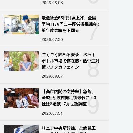
2026.08.03
7
最低賃金55円引き上げ、全国
平均1176円に―厚労省審議会 :
前年度実績を下回る
2026.07.30
8
ごくごく飲める麦茶、ペット
ボトル市場で存在感 : 熱中症対
策でノンカフェイン
2026.08.07
9
【高市内閣の支持率】急落、
全8社が政権発足後最低に：3
社は2桁減─7月世論調査
2026.07.31
リニア中央新幹線、全線着工