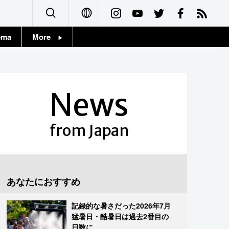
ema
More
English
Topics
简体字
Images
News
繁體字
People
Français
from Japan
東京
Español
お知らせ
العربية
あなたにおすすめ
Русский
記録的な暑さだった2026年7月
猛暑日・酷暑日は過去2番目の
日数に