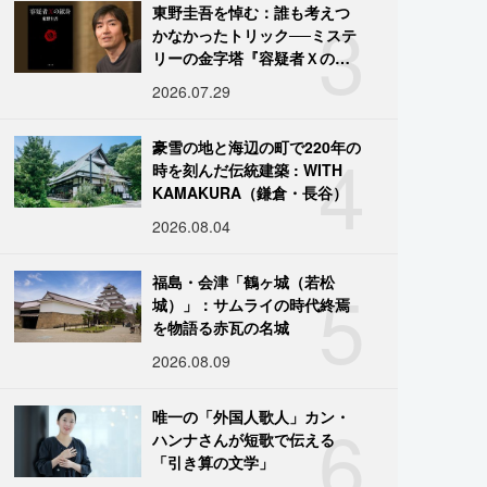
3
東野圭吾を悼む：誰も考えつ
かなかったトリック──ミステ
リーの金字塔『容疑者Ｘの献
身』の舞台裏
2026.07.29
4
豪雪の地と海辺の町で220年の
時を刻んだ伝統建築 : WITH
KAMAKURA（鎌倉・長谷）
2026.08.04
5
福島・会津「鶴ヶ城（若松
城）」：サムライの時代終焉
を物語る赤瓦の名城
2026.08.09
6
唯一の「外国人歌人」カン・
ハンナさんが短歌で伝える
「引き算の文学」