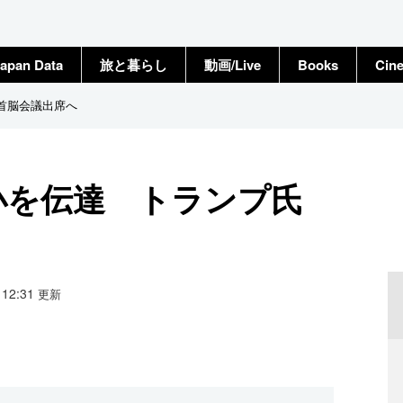
apan Data
旅と暮らし
動画/Live
Books
Cin
首脳会議出席へ
小を伝達 トランプ氏
4 12:31
更新