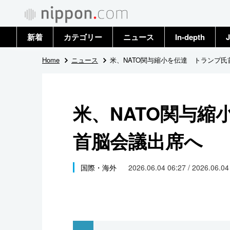
新着
カテゴリー
ニュース
In-depth
J
政治・外交
トップ
Home
ニュース
米、NATO関与縮小を伝達 トランプ氏
経済・ビジネス
アーカイブ
米、NATO関与縮
国際
首脳会議出席へ
社会
文化
国際・海外
2026.06.04 06:27 / 2026.06.0
科学・技術
暮らし