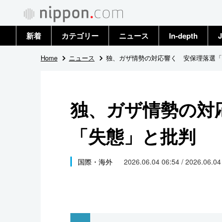
新着
カテゴリー
ニュース
In-depth
J
政治・外交
トップ
Home
ニュース
独、ガザ情勢の対応響く 安保理落選「
経済・ビジネス
アーカイブ
独、ガザ情勢の対
国際
「失態」と批判
社会
文化
国際・海外
2026.06.04 06:54 / 2026.06.0
科学・技術
暮らし