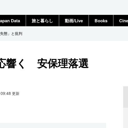
apan Data
旅と暮らし
動画/Live
Books
Cin
失態」と批判
応響く 安保理落選
4 09:48
更新