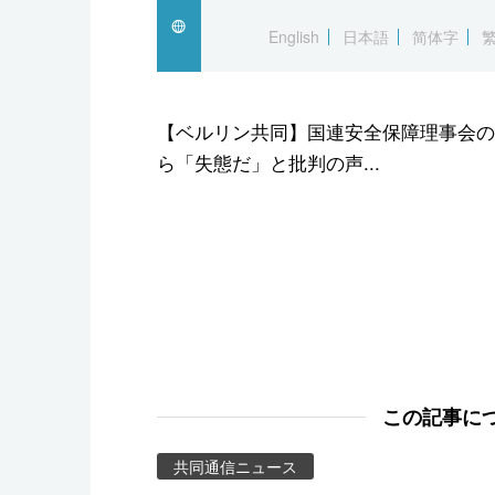
スポーツ・東京2020
English
日本語
简体字
【ベルリン共同】国連安全保障理事会の
ら「失態だ」と批判の声...
この記事に
共同通信ニュース