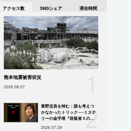
アクセス数
SNSシェア
滞在時間
1
熊本地震被害状況
2026.08.07
2
東野圭吾を悼む：誰も考えつ
かなかったトリック──ミステ
リーの金字塔『容疑者Ｘの献
身』の舞台裏
2026.07.29