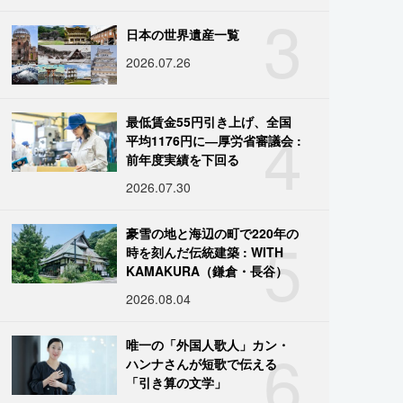
3
日本の世界遺産一覧
2026.07.26
4
最低賃金55円引き上げ、全国
平均1176円に―厚労省審議会 :
前年度実績を下回る
2026.07.30
5
豪雪の地と海辺の町で220年の
時を刻んだ伝統建築 : WITH
KAMAKURA（鎌倉・長谷）
2026.08.04
6
唯一の「外国人歌人」カン・
ハンナさんが短歌で伝える
「引き算の文学」