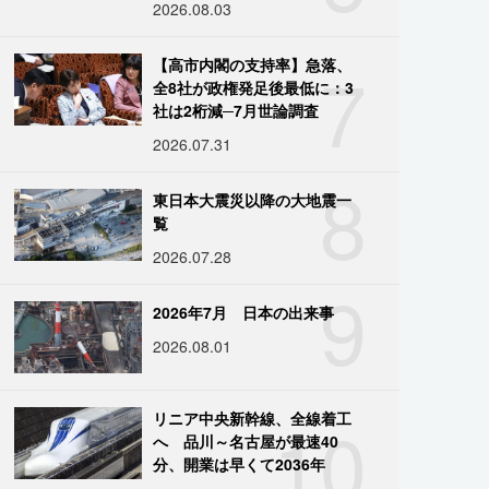
2026.08.03
7
【高市内閣の支持率】急落、
全8社が政権発足後最低に：3
社は2桁減─7月世論調査
2026.07.31
8
東日本大震災以降の大地震一
覧
2026.07.28
9
2026年7月 日本の出来事
2026.08.01
10
リニア中央新幹線、全線着工
へ 品川～名古屋が最速40
分、開業は早くて2036年