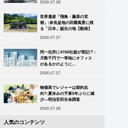
2026.07.28
世界遺産「飛鳥・藤原の宮
都」:奈良盆地の田園風景に残
る「日本」誕生の地【動画】
2026.07.27
同一住所に4700社超が登記!? :
月数千円で一等地にオフィス
があるかのように...
2026.07.27
物価高でレジャーは節約志
向?:夏休みの予算5年ぶりに減
少―明治安田生命調査
2026.07.28
人気のコンテンツ