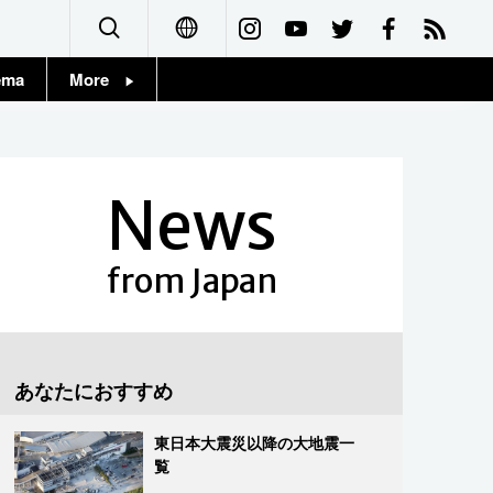
ema
More
English
Topics
简体字
Images
News
繁體字
People
Français
from Japan
東京
Español
お知らせ
العربية
あなたにおすすめ
Русский
東日本大震災以降の大地震一
覧