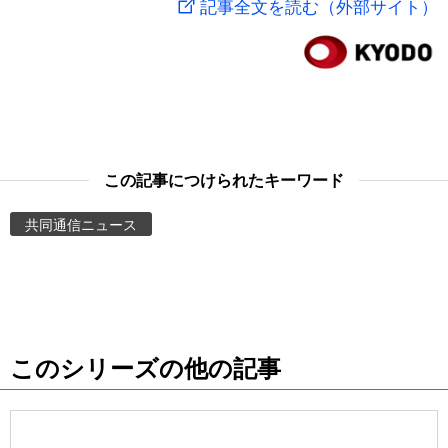
記事全文を読む（外部サイト）
スポーツ・東京2020
文化
動画/Live
科学・技術
Books
暮らし
Cinema
この記事につけられたキーワード
スポーツ・東京2020
Topics
共同通信ニュース
Images
People
このシリーズの他の記事
東京
お知らせ