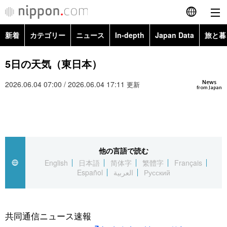
新着
カテゴリー
ニュース
In-depth
Japan Data
旅と暮
English
政治・外交
Topics
5日の天気（東日本）
简体字
News
2026.06.04 07:00 / 2026.06.04 17:11
経済・ビジネス
Images
更新
繁體字
from Japan
カテゴリー
国際・海外
People
Français
政治・外交
ニュース
社会
東京
Español
他の言語で読む
経済・ビジネス
トップ
In-depth
文化
お知らせ
English
日本語
简体字
繁體字
Français
العربية
Español
العربية
Русский
国際
アーカイブ
Japan Data
科学・技術
Русский
社会
旅と暮らし
暮らし
共同通信ニュース速報