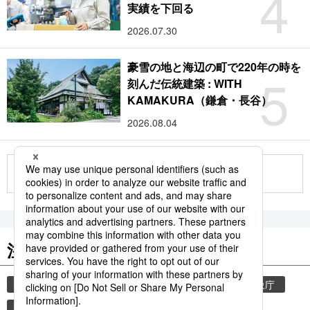
4
実績を下回る
2026.07.30
豪雪の地と海辺の町で220年の時を
5
刻んだ伝統建築 : WITH
KAMAKURA（鎌倉・長谷）
2026.08.04
もっと見る
注目のキーワード
共同通信ニュース
気象・災害
災害
気象庁
地震
津波
熊本
熊本地震
観光