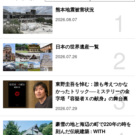
1
熊本地震被害状況
2026.08.07
2
日本の世界遺産一覧
2026.07.26
東野圭吾を悼む：誰も考えつかな
3
かったトリック──ミステリーの金
字塔『容疑者Ｘの献身』の舞台裏
2026.07.29
豪雪の地と海辺の町で220年の時を
刻んだ伝統建築 : WITH