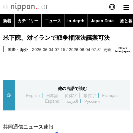
新着
カテゴリー
ニュース
In-depth
Japan Data
旅と暮
English
政治・外交
Topics
米下院、対イランで戦争権限決議案可決
简体字
News
経済・ビジネス
国際・海外
2026.06.04 07:15 / 2026.06.04 07:31
Images
更新
繁體字
from Japan
カテゴリー
国際・海外
People
Français
政治・外交
ニュース
社会
東京
Español
他の言語で読む
経済・ビジネス
トップ
In-depth
文化
お知らせ
English
日本語
简体字
繁體字
Français
العربية
Español
العربية
Русский
国際
アーカイブ
Japan Data
科学・技術
Русский
社会
旅と暮らし
暮らし
共同通信ニュース速報