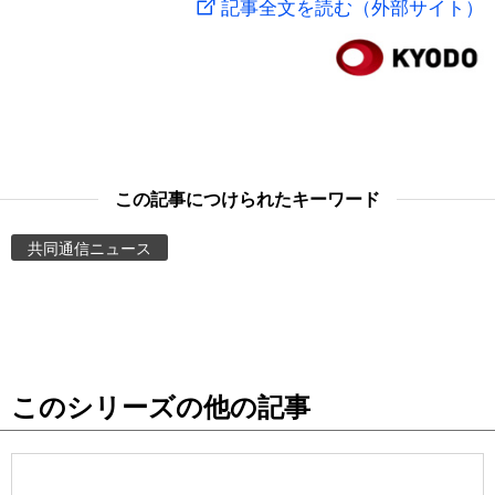
記事全文を読む（外部サイト）
スポーツ・東京2020
文化
動画/Live
科学・技術
Books
暮らし
Cinema
この記事につけられたキーワード
スポーツ・東京2020
Topics
共同通信ニュース
Images
People
このシリーズの他の記事
東京
お知らせ