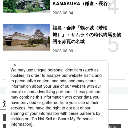
4
KAMAKURA（鎌倉・長谷）
2026.08.04
福島・会津「鶴ヶ城（若松
5
城）」：サムライの時代終焉を物
語る赤瓦の名城
2026.08.09
もっと見る
注目のキーワード
共同通信ニュース
気象・災害
災害
時事通信ニュース
気象庁
旅
地震
観光