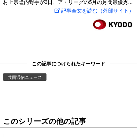
村上宗隆内野手が3日、ア・リーグの5月の月間最優秀...
スポーツ・東京2020
文化
動画/Live
記事全文を読む（外部サイト）
科学・技術
Books
暮らし
Cinema
スポーツ・東京2020
Topics
この記事につけられたキーワード
共同通信ニュース
Images
People
東京
このシリーズの他の記事
お知らせ