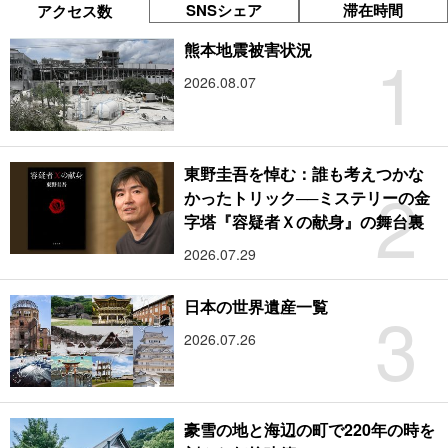
SNSシェア
滞在時間
アクセス数
1
熊本地震被害状況
2026.08.07
東野圭吾を悼む：誰も考えつかな
2
かったトリック──ミステリーの金
字塔『容疑者Ｘの献身』の舞台裏
2026.07.29
3
日本の世界遺産一覧
2026.07.26
豪雪の地と海辺の町で220年の時を