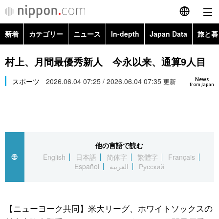
新着
カテゴリー
ニュース
In-depth
Japan Data
旅と暮
English
政治・外交
Topics
村上、月間最優秀新人 今永以来、通算9人目
简体字
News
経済・ビジネス
スポーツ
2026.06.04 07:25 / 2026.06.04 07:35
Images
更新
繁體字
from Japan
カテゴリー
国際・海外
People
Français
政治・外交
ニュース
社会
東京
Español
他の言語で読む
経済・ビジネス
トップ
In-depth
文化
お知らせ
English
日本語
简体字
繁體字
Français
العربية
Español
العربية
Русский
国際
アーカイブ
Japan Data
科学・技術
Русский
社会
旅と暮らし
暮らし
【ニューヨーク共同】米大リーグ、ホワイトソックスの