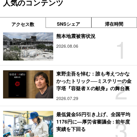
人気のコンテンツ
SNSシェア
滞在時間
アクセス数
1
熊本地震被害状況
2026.08.06
東野圭吾を悼む：誰も考えつかな
2
かったトリック──ミステリーの金
字塔『容疑者Ｘの献身』の舞台裏
2026.07.29
最低賃金55円引き上げ、全国平均
3
1176円に―厚労省審議会 : 前年度
実績を下回る