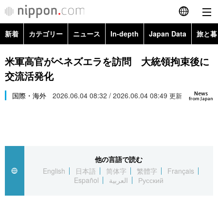
新着
カテゴリー
ニュース
In-depth
Japan Data
旅と暮
English
政治・外交
Topics
米軍高官がベネズエラを訪問 大統領拘束後に
简体字
交流活発化
経済・ビジネス
Images
繁體字
カテゴリー
News
国際・海外
2026.06.04 08:32 / 2026.06.04 08:49
更新
from Japan
国際・海外
People
Français
政治・外交
ニュース
社会
東京
Español
経済・ビジネス
トップ
In-depth
文化
お知らせ
العربية
他の言語で読む
English
日本語
简体字
繁體字
Français
国際
アーカイブ
Japan Data
科学・技術
Español
العربية
Русский
Русский
社会
旅と暮らし
暮らし