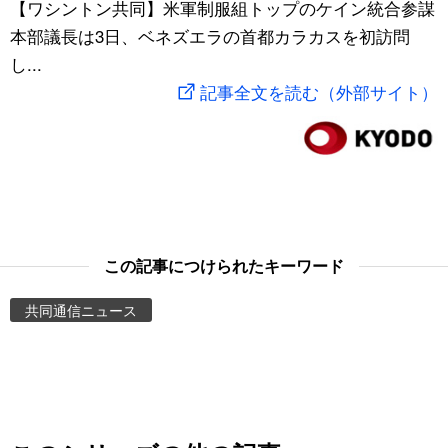
【ワシントン共同】米軍制服組トップのケイン統合参謀
スポーツ・東京2020
文化
動画/Live
本部議長は3日、ベネズエラの首都カラカスを初訪問
し...
科学・技術
Books
記事全文を読む（外部サイト）
暮らし
Cinema
スポーツ・東京2020
Topics
Images
この記事につけられたキーワード
共同通信ニュース
People
東京
お知らせ