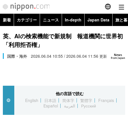
新着
カテゴリー
ニュース
In-depth
Japan Data
旅と暮
English
政治・外交
Topics
英、AIの検索機能で新規制 報道機関に世界初
简体字
「利用拒否権」
経済・ビジネス
Images
繁體字
カテゴリー
News
国際・海外
2026.06.04 10:55 / 2026.06.04 11:56
更新
from Japan
国際・海外
People
Français
政治・外交
ニュース
社会
東京
Español
経済・ビジネス
トップ
In-depth
文化
お知らせ
العربية
他の言語で読む
English
日本語
简体字
繁體字
Français
国際
アーカイブ
Japan Data
科学・技術
Español
العربية
Русский
Русский
社会
旅と暮らし
暮らし