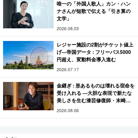
唯一の「外国人歌人」カン・ハン
ナさんが短歌で伝える「引き算の
文学」
2026.08.03
レジャー施設の2割がチケット値上
げ―帝国データ : フリーパス5000
円超え、変動料金導入進む
2026.07.17
金継ぎ : 形あるものは壊れる宿命を
受け入れる ―大胆な表現で新たな
美しさを生む漆芸修復師・末崎広
樹
2026.08.06