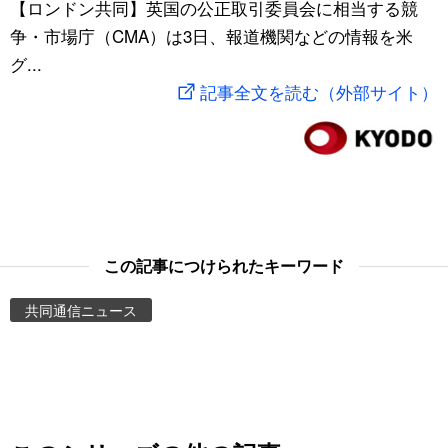
【ロンドン共同】英国の公正取引委員会に相当する競
スポーツ・東京2020
文化
動画/Live
争・市場庁（CMA）は3日、報道機関などの情報を米
グ...
科学・技術
Books
記事全文を読む（外部サイト）
暮らし
Cinema
スポーツ・東京2020
Topics
Images
この記事につけられたキーワード
共同通信ニュース
People
東京
お知らせ