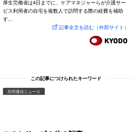
厚生労働省は4日までに、ケアマネジャーらが介護サー
スポーツ・東京2020
文化
動画/Live
ビス利用者の自宅を複数人で訪問する際の経費を補助
す...
科学・技術
Books
記事全文を読む（外部サイト）
暮らし
Cinema
スポーツ・東京2020
Topics
Images
この記事につけられたキーワード
共同通信ニュース
People
東京
お知らせ