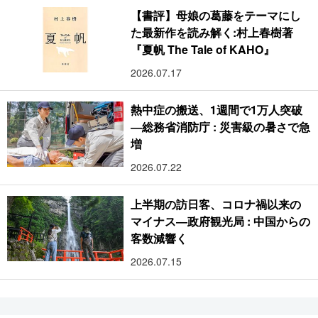
【書評】母娘の葛藤をテーマにし
た最新作を読み解く:村上春樹著
『夏帆 The Tale of KAHO』
2026.07.17
熱中症の搬送、1週間で1万人突破
―総務省消防庁 : 災害級の暑さで急
増
2026.07.22
上半期の訪日客、コロナ禍以来の
マイナス―政府観光局 : 中国からの
客数減響く
2026.07.15