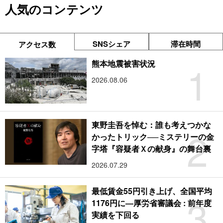
人気のコンテンツ
SNSシェア
滞在時間
アクセス数
1
熊本地震被害状況
2026.08.06
東野圭吾を悼む：誰も考えつかな
2
かったトリック──ミステリーの金
字塔『容疑者Ｘの献身』の舞台裏
2026.07.29
最低賃金55円引き上げ、全国平均
3
1176円に―厚労省審議会 : 前年度
実績を下回る