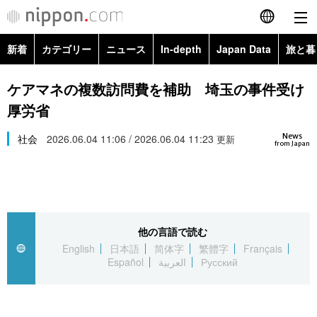
新着
カテゴリー
ニュース
In-depth
Japan Data
旅と暮
English
政治・外交
Topics
ケアマネの複数訪問費を補助 埼玉の事件受け
简体字
厚労省
経済・ビジネス
Images
繁體字
カテゴリー
News
社会
2026.06.04 11:06 / 2026.06.04 11:23
更新
from Japan
国際・海外
People
Français
政治・外交
ニュース
社会
東京
Español
経済・ビジネス
トップ
In-depth
文化
お知らせ
العربية
他の言語で読む
English
日本語
简体字
繁體字
Français
国際
アーカイブ
Japan Data
科学・技術
Español
العربية
Русский
Русский
社会
旅と暮らし
暮らし