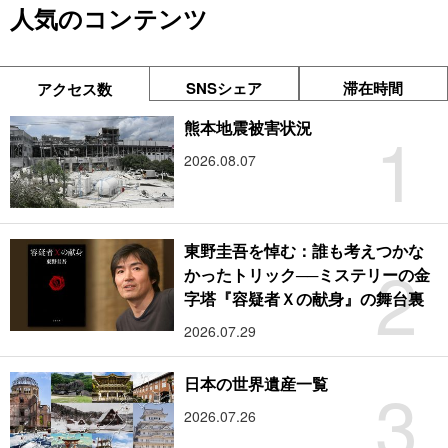
人気のコンテンツ
SNSシェア
滞在時間
アクセス数
1
熊本地震被害状況
2026.08.07
東野圭吾を悼む：誰も考えつかな
2
かったトリック──ミステリーの金
字塔『容疑者Ｘの献身』の舞台裏
2026.07.29
3
日本の世界遺産一覧
2026.07.26