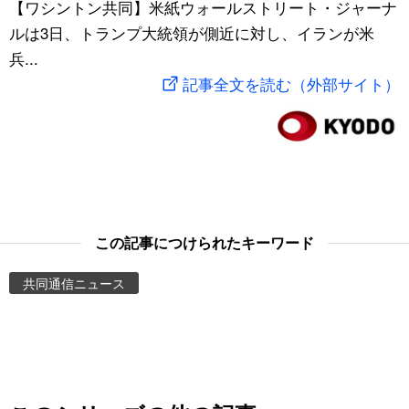
【ワシントン共同】米紙ウォールストリート・ジャーナ
スポーツ・東京2020
文化
動画/Live
ルは3日、トランプ大統領が側近に対し、イランが米
兵...
科学・技術
Books
記事全文を読む（外部サイト）
暮らし
Cinema
スポーツ・東京2020
Topics
Images
この記事につけられたキーワード
共同通信ニュース
People
東京
お知らせ