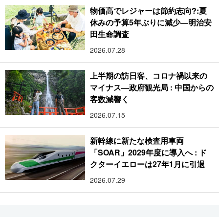
物価高でレジャーは節約志向?:夏
休みの予算5年ぶりに減少―明治安
田生命調査
2026.07.28
上半期の訪日客、コロナ禍以来の
マイナス―政府観光局 : 中国からの
客数減響く
2026.07.15
新幹線に新たな検査用車両
「SOAR」2029年度に導入へ : ド
クターイエローは27年1月に引退
2026.07.29