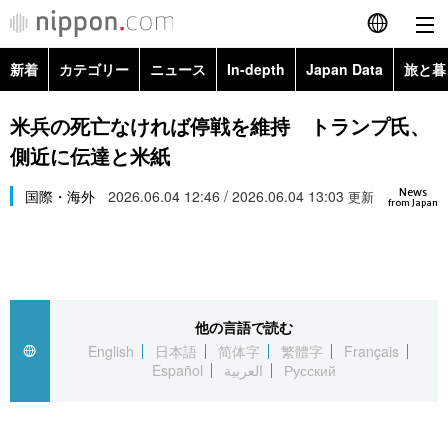
新着
カテゴリー
ニュース
In-depth
Japan Data
旅と暮
English
政治・外交
Topics
米兵の死亡なければ停戦を維持 トランプ氏、
简体字
側近に伝達と米紙
経済・ビジネス
Images
繁體字
カテゴリー
News
国際・海外
2026.06.04 12:46 / 2026.06.04 13:03
更新
from Japan
国際・海外
People
Français
政治・外交
ニュース
社会
東京
Español
経済・ビジネス
トップ
In-depth
文化
お知らせ
العربية
他の言語で読む
English
日本語
简体字
繁體字
Français
国際
アーカイブ
Japan Data
科学・技術
Español
العربية
Русский
Русский
社会
旅と暮らし
暮らし