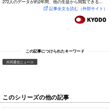
272人のデータが約2年間、他の生徒から閲覧できる...
スポーツ・東京2020
文化
動画/Live
記事全文を読む（外部サイト）
科学・技術
Books
暮らし
Cinema
スポーツ・東京2020
Topics
この記事につけられたキーワード
共同通信ニュース
Images
People
東京
このシリーズの他の記事
お知らせ