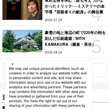
東野圭吾を悼む：誰も考えつかな
4
かったトリック──ミステリーの金
字塔『容疑者Ｘの献身』の舞台裏
2026.07.29
豪雪の地と海辺の町で220年の時を
5
刻んだ伝統建築 : WITH
KAMAKURA（鎌倉・長谷）
2026.08.04
もっと見る
注目のキーワード