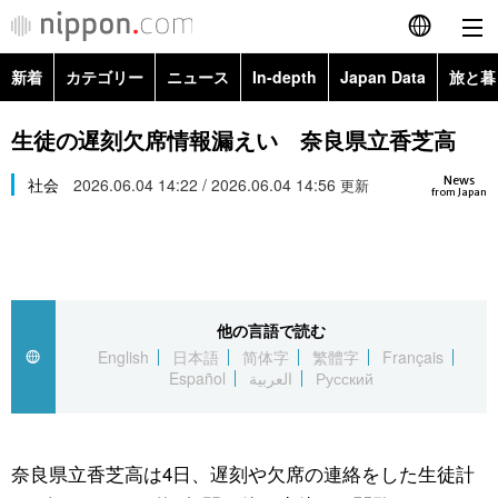
新着
カテゴリー
ニュース
In-depth
Japan Data
旅と暮
English
政治・外交
Topics
生徒の遅刻欠席情報漏えい 奈良県立香芝高
简体字
News
経済・ビジネス
社会
2026.06.04 14:22 / 2026.06.04 14:56
Images
更新
繁體字
from Japan
カテゴリー
国際・海外
People
Français
政治・外交
ニュース
社会
東京
Español
他の言語で読む
経済・ビジネス
トップ
In-depth
文化
お知らせ
English
日本語
简体字
繁體字
Français
العربية
Español
العربية
Русский
国際
アーカイブ
Japan Data
科学・技術
Русский
社会
旅と暮らし
暮らし
奈良県立香芝高は4日、遅刻や欠席の連絡をした生徒計