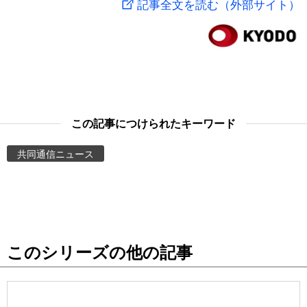
記事全文を読む（外部サイト）
スポーツ・東京2020
文化
動画/Live
科学・技術
Books
暮らし
Cinema
この記事につけられたキーワード
スポーツ・東京2020
Topics
共同通信ニュース
Images
People
このシリーズの他の記事
東京
お知らせ