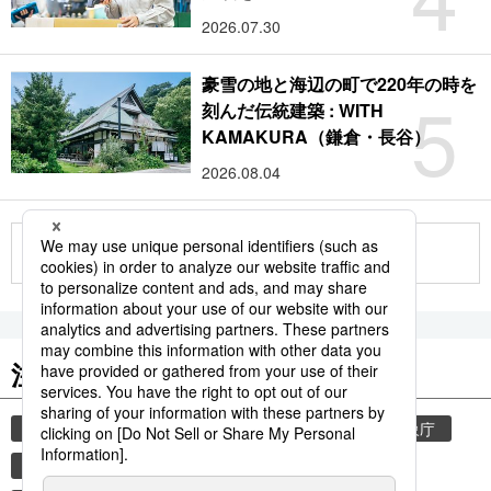
2026.07.30
豪雪の地と海辺の町で220年の時を
5
刻んだ伝統建築 : WITH
KAMAKURA（鎌倉・長谷）
2026.08.04
もっと見る
注目のキーワード
共同通信ニュース
気象・災害
災害
気象庁
地震
津波
熊本
熊本地震
books