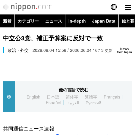
新着
カテゴリー
ニュース
In-depth
Japan Data
旅と暮
English
政治・外交
Topics
中立公3党、補正予算案に反対で一致
简体字
News
経済・ビジネス
政治・外交
2026.06.04 15:56 / 2026.06.04 16:13
Images
更新
繁體字
from Japan
カテゴリー
国際・海外
People
Français
政治・外交
ニュース
社会
東京
Español
他の言語で読む
経済・ビジネス
トップ
In-depth
文化
お知らせ
English
日本語
简体字
繁體字
Français
العربية
Español
العربية
Русский
国際
アーカイブ
Japan Data
科学・技術
Русский
社会
旅と暮らし
暮らし
共同通信ニュース速報