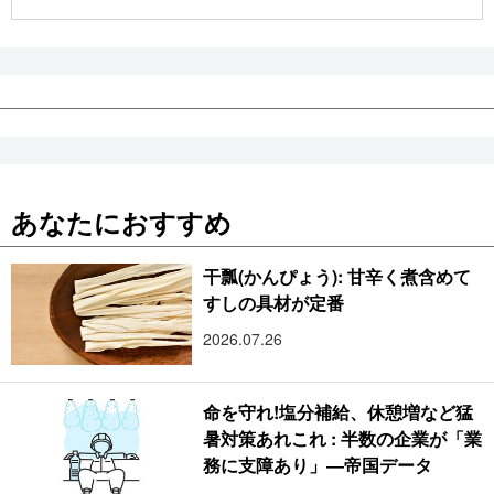
公式SNS
あなたにおすすめ
干瓢(かんぴょう): 甘辛く煮含めて
すしの具材が定番
2026.07.26
命を守れ!塩分補給、休憩増など猛
暑対策あれこれ : 半数の企業が「業
務に支障あり」―帝国データ