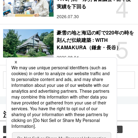
4
実績を下回る
2026.07.30
豪雪の地と海辺の町で220年の時を
5
刻んだ伝統建築 : WITH
KAMAKURA（鎌倉・長谷）
2026.08.04
もっと見る
注目のキーワード
共同通信ニュース
気象・災害
災害
観光