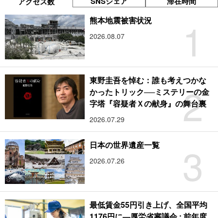
SNSシェア
滞在時間
アクセス数
1
熊本地震被害状況
2026.08.07
東野圭吾を悼む：誰も考えつかな
2
かったトリック──ミステリーの金
字塔『容疑者Ｘの献身』の舞台裏
2026.07.29
3
日本の世界遺産一覧
2026.07.26
最低賃金55円引き上げ、全国平均
1176円に―厚労省審議会 : 前年度