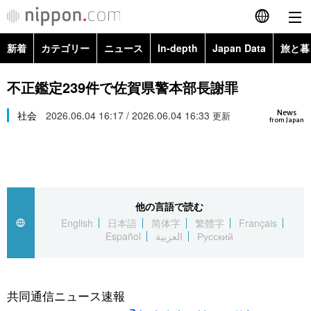
新着
カテゴリー
ニュース
In-depth
Japan Data
旅と暮
English
政治・外交
Topics
不正鑑定239件で佐賀県警本部長謝罪
简体字
News
経済・ビジネス
社会
2026.06.04 16:17 / 2026.06.04 16:33
Images
更新
繁體字
from Japan
カテゴリー
国際・海外
People
Français
政治・外交
ニュース
社会
東京
Español
他の言語で読む
経済・ビジネス
トップ
In-depth
文化
お知らせ
English
日本語
简体字
繁體字
Français
العربية
Español
العربية
Русский
国際
アーカイブ
Japan Data
科学・技術
Русский
社会
旅と暮らし
暮らし
共同通信ニュース速報