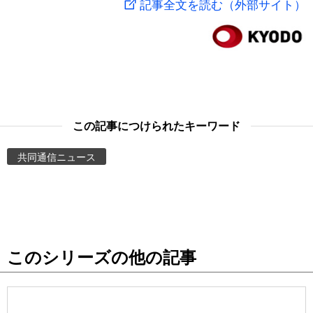
記事全文を読む（外部サイト）
スポーツ・東京2020
文化
動画/Live
科学・技術
Books
暮らし
Cinema
この記事につけられたキーワード
スポーツ・東京2020
Topics
共同通信ニュース
Images
People
このシリーズの他の記事
東京
お知らせ