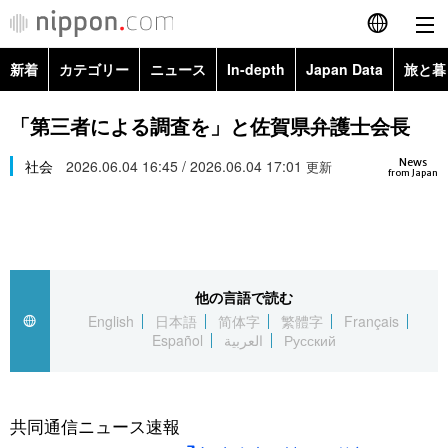
新着
カテゴリー
ニュース
In-depth
Japan Data
旅と暮
English
政治・外交
Topics
「第三者による調査を」と佐賀県弁護士会長
简体字
News
経済・ビジネス
社会
2026.06.04 16:45 / 2026.06.04 17:01
Images
更新
繁體字
from Japan
カテゴリー
国際・海外
People
Français
政治・外交
ニュース
社会
東京
Español
他の言語で読む
経済・ビジネス
トップ
In-depth
文化
お知らせ
English
日本語
简体字
繁體字
Français
العربية
Español
العربية
Русский
国際
アーカイブ
Japan Data
科学・技術
Русский
社会
旅と暮らし
暮らし
共同通信ニュース速報