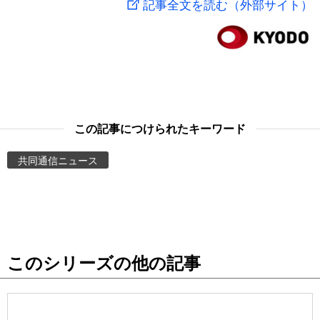
記事全文を読む（外部サイト）
スポーツ・東京2020
文化
動画/Live
科学・技術
Books
暮らし
Cinema
この記事につけられたキーワード
スポーツ・東京2020
Topics
共同通信ニュース
Images
People
このシリーズの他の記事
東京
お知らせ