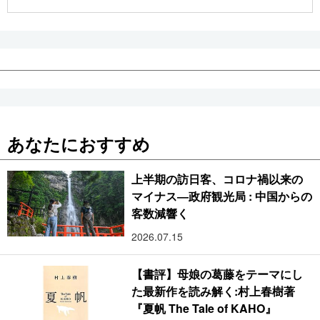
公式SNS
あなたにおすすめ
上半期の訪日客、コロナ禍以来の
マイナス―政府観光局 : 中国からの
客数減響く
2026.07.15
【書評】母娘の葛藤をテーマにし
た最新作を読み解く:村上春樹著
『夏帆 The Tale of KAHO』