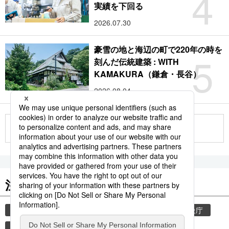
4
実績を下回る
2026.07.30
豪雪の地と海辺の町で220年の時を
5
刻んだ伝統建築 : WITH
KAMAKURA（鎌倉・長谷）
2026.08.04
もっと見る
注目のキーワード
共同通信ニュース
気象・災害
災害
気象庁
地震
津波
熊本
熊本地震
観光