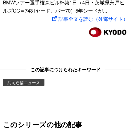
BMWツアー選手権森ビル杯第1日（4日・茨城県宍戸ヒ
スポーツ・東京2020
文化
動画/Live
ルズCC＝7431ヤード、パー70）5年シードが...
記事全文を読む（外部サイト）
科学・技術
Books
暮らし
Cinema
スポーツ・東京2020
Topics
この記事につけられたキーワード
Images
共同通信ニュース
People
東京
このシリーズの他の記事
お知らせ