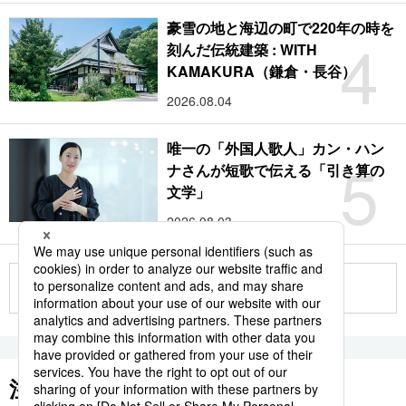
豪雪の地と海辺の町で220年の時を
4
刻んだ伝統建築 : WITH
KAMAKURA（鎌倉・長谷）
2026.08.04
唯一の「外国人歌人」カン・ハン
5
ナさんが短歌で伝える「引き算の
文学」
2026.08.03
もっと見る
注目のキーワード