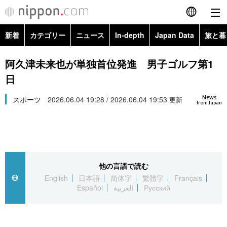
新着
カテゴリー
ニュース
In-depth
Japan Data
旅と暮
English
政治・外交
Topics
阿久津未来也が単独首位発進 男子ゴルフ第1
简体字
日
経済・ビジネス
Images
繁體字
カテゴリー
News
スポーツ
2026.06.04 19:28 / 2026.06.04 19:53
更新
from Japan
国際・海外
People
Français
政治・外交
ニュース
社会
東京
Español
経済・ビジネス
トップ
In-depth
文化
お知らせ
العربية
他の言語で読む
English
日本語
简体字
繁體字
Français
国際
アーカイブ
Japan Data
科学・技術
Español
العربية
Русский
Русский
社会
旅と暮らし
暮らし