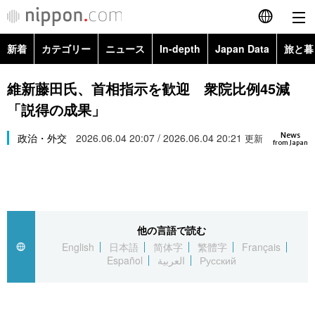
新着
カテゴリー
ニュース
In-depth
Japan Data
旅と暮
English
政治・外交
Topics
維新藤田氏、首相指示を歓迎 衆院比例45減
简体字
「説得の成果」
経済・ビジネス
Images
繁體字
カテゴリー
News
政治・外交
2026.06.04 20:07 / 2026.06.04 20:21
更新
from Japan
国際・海外
People
Français
政治・外交
ニュース
社会
東京
Español
経済・ビジネス
トップ
In-depth
文化
お知らせ
العربية
他の言語で読む
English
日本語
简体字
繁體字
Français
国際
アーカイブ
Japan Data
科学・技術
Español
العربية
Русский
Русский
社会
旅と暮らし
暮らし