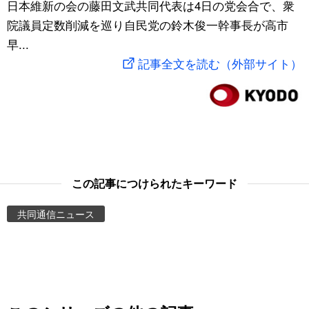
日本維新の会の藤田文武共同代表は4日の党会合で、衆
スポーツ・東京2020
文化
動画/Live
院議員定数削減を巡り自民党の鈴木俊一幹事長が高市
早...
科学・技術
Books
記事全文を読む（外部サイト）
暮らし
Cinema
スポーツ・東京2020
Topics
Images
この記事につけられたキーワード
共同通信ニュース
People
東京
お知らせ