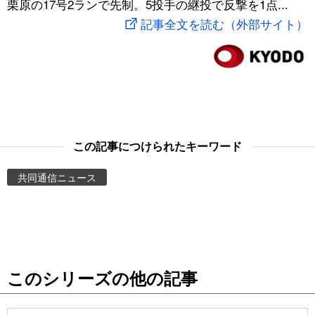
栗原の17号2ランで先制。5投手の継投で反撃を1点...
スポーツ・東京2020
文化
動画/Live
記事全文を読む（外部サイト）
科学・技術
Books
暮らし
Cinema
スポーツ・東京2020
Topics
この記事につけられたキーワード
共同通信ニュース
Images
People
東京
このシリーズの他の記事
お知らせ