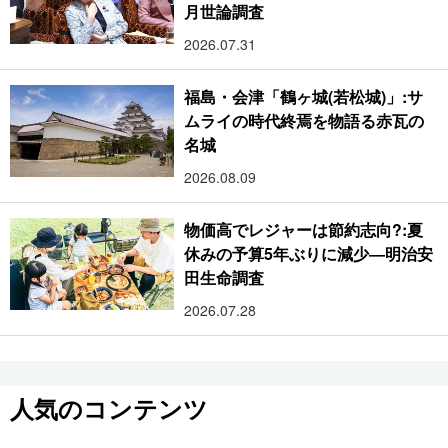
月世論調査
2026.07.31
福島・会津「鶴ヶ城(若松城)」:サ
ムライの時代終焉を物語る赤瓦の
名城
2026.08.09
物価高でレジャーは節約志向?:夏
休みの予算5年ぶりに減少―明治安
田生命調査
2026.07.28
人気のコンテンツ