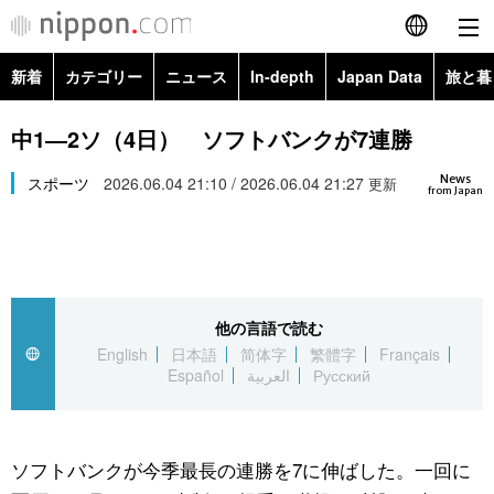
新着
カテゴリー
ニュース
In-depth
Japan Data
旅と暮
English
政治・外交
Topics
中1―2ソ（4日） ソフトバンクが7連勝
简体字
News
経済・ビジネス
スポーツ
2026.06.04 21:10 / 2026.06.04 21:27
Images
更新
繁體字
from Japan
カテゴリー
国際・海外
People
Français
政治・外交
ニュース
社会
東京
Español
他の言語で読む
経済・ビジネス
トップ
In-depth
文化
お知らせ
English
日本語
简体字
繁體字
Français
العربية
Español
العربية
Русский
国際
アーカイブ
Japan Data
科学・技術
Русский
社会
旅と暮らし
暮らし
ソフトバンクが今季最長の連勝を7に伸ばした。一回に