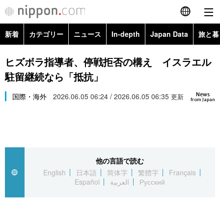
新着
カテゴリー
ニュース
In-depth
Japan Data
旅と暮
English
政治・外交
Topics
ヒズボラ指導者、停戦拒否の構え イスラエル
简体字
駐留継続なら「抵抗」
経済・ビジネス
Images
繁體字
カテゴリー
News
国際・海外
2026.06.05 06:24 / 2026.06.05 06:35
更新
from Japan
国際・海外
People
Français
政治・外交
ニュース
社会
東京
Español
経済・ビジネス
トップ
In-depth
文化
お知らせ
العربية
他の言語で読む
English
日本語
简体字
繁體字
Français
国際
アーカイブ
Japan Data
科学・技術
Español
العربية
Русский
Русский
社会
旅と暮らし
暮らし