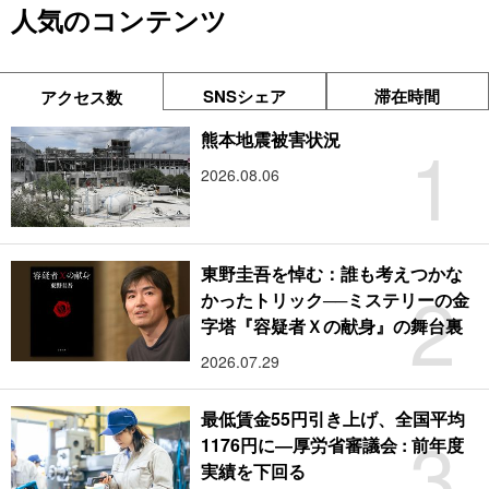
人気のコンテンツ
SNSシェア
滞在時間
アクセス数
1
熊本地震被害状況
2026.08.06
東野圭吾を悼む：誰も考えつかな
2
かったトリック──ミステリーの金
字塔『容疑者Ｘの献身』の舞台裏
2026.07.29
最低賃金55円引き上げ、全国平均
3
1176円に―厚労省審議会 : 前年度
実績を下回る