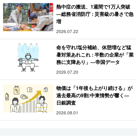
熱中症の搬送、1週間で1万人突破
―総務省消防庁 : 災害級の暑さで急
増
2026.07.22
命を守れ!塩分補給、休憩増など猛
暑対策あれこれ : 半数の企業が「業
務に支障あり」―帝国データ
2026.07.20
物価は「1年後も上がり続ける」が
過去最高の9割:中東情勢が響く―
日銀調査
2026.08.01