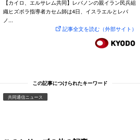
【カイロ、エルサレム共同】レバノンの親イラン民兵組
スポーツ・東京2020
文化
動画/Live
織ヒズボラ指導者カセム師は4日、イスラエルとレバ
ノ...
科学・技術
Books
記事全文を読む（外部サイト）
暮らし
Cinema
スポーツ・東京2020
Topics
Images
この記事につけられたキーワード
共同通信ニュース
People
東京
お知らせ