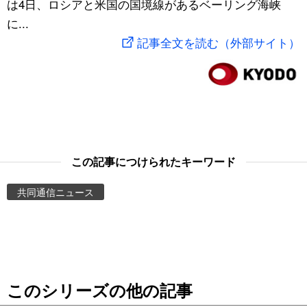
は4日、ロシアと米国の国境線があるベーリング海峡
スポーツ・東京2020
文化
動画/Live
に...
記事全文を読む（外部サイト）
科学・技術
Books
暮らし
Cinema
スポーツ・東京2020
Topics
この記事につけられたキーワード
Images
共同通信ニュース
People
東京
このシリーズの他の記事
お知らせ