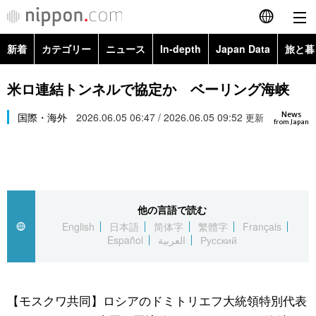
新着
カテゴリー
ニュース
In-depth
Japan Data
旅と暮
English
政治・外交
Topics
米ロ連結トンネルで協定か ベーリング海峡
简体字
News
経済・ビジネス
国際・海外
2026.06.05 06:47 / 2026.06.05 09:52
Images
更新
繁體字
from Japan
カテゴリー
国際・海外
People
Français
政治・外交
ニュース
社会
東京
Español
他の言語で読む
経済・ビジネス
トップ
In-depth
文化
お知らせ
English
日本語
简体字
繁體字
Français
العربية
Español
العربية
Русский
国際
アーカイブ
Japan Data
科学・技術
Русский
社会
旅と暮らし
暮らし
【モスクワ共同】ロシアのドミトリエフ大統領特別代表