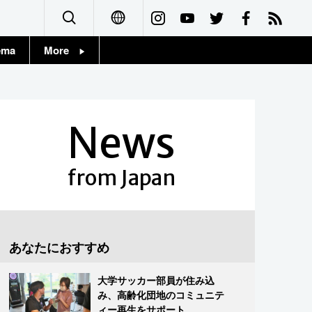
ema
More
English
Topics
简体字
Images
News
繁體字
People
Français
from Japan
東京
Español
お知らせ
العربية
あなたにおすすめ
Русский
大学サッカー部員が住み込
み、高齢化団地のコミュニテ
ィー再生をサポート