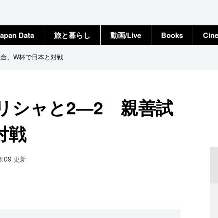
apan Data
旅と暮らし
動画/Live
Books
Cin
試合、W杯で日本と対戦
リシャと2―2 親善試
対戦
08:09
更新