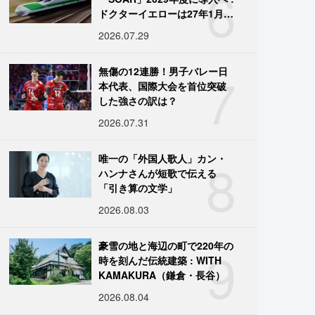
6
ドクターイエローは27年1月に
引退
2026.07.29
7
無傷の12連勝！男子バレー日
本代表、国際大会を首位突破
した強さの訳は？
2026.07.31
8
唯一の「外国人歌人」カン・
ハンナさんが短歌で伝える
「引き算の文学」
2026.08.03
9
豪雪の地と海辺の町で220年の
時を刻んだ伝統建築 : WITH
KAMAKURA（鎌倉・長谷）
2026.08.04