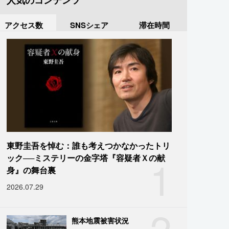
人気のコンテンツ
アクセス数
SNSシェア
滞在時間
東野圭吾を悼む：誰も考えつかなかったトリ
1
ック──ミステリーの金字塔『容疑者Ｘの献
身』の舞台裏
2026.07.29
2
熊本地震被害状況