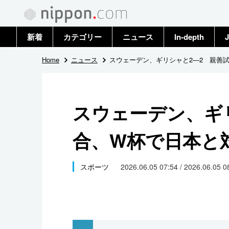
新着
カテゴリー
ニュース
In-depth
J
政治・外交
トップ
Home
ニュース
スウェーデン、ギリシャと2―2 親善
経済・ビジネス
アーカイブ
スウェーデン、ギ
国際
合、W杯で日本と
社会
文化
スポーツ
2026.06.05 07:54 / 2026.06.05 
科学・技術
暮らし