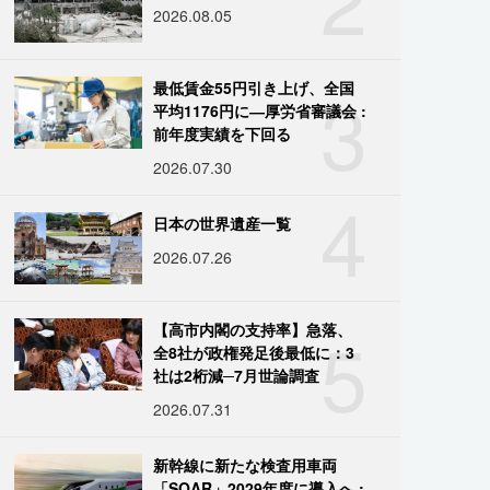
2026.08.05
3
最低賃金55円引き上げ、全国
平均1176円に―厚労省審議会 :
前年度実績を下回る
2026.07.30
4
日本の世界遺産一覧
2026.07.26
5
【高市内閣の支持率】急落、
全8社が政権発足後最低に：3
社は2桁減─7月世論調査
2026.07.31
新幹線に新たな検査用車両
「SOAR」2029年度に導入へ :