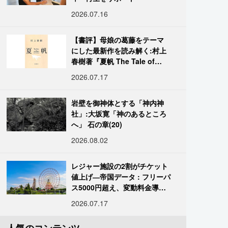
2026.07.16
【書評】母娘の葛藤をテーマ
にした最新作を読み解く:村上
春樹著『夏帆 The Tale of
KAHO』
2026.07.17
岩壁を御神体とする「神内神
社」:大坂寛「神のあるところ
へ」 石の章(20)
2026.08.02
レジャー施設の2割がチケット
値上げ―帝国データ : フリーパ
ス5000円超え、変動料金導入
進む
2026.07.17