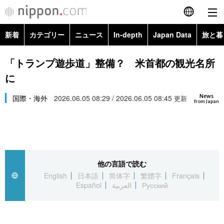
新着
カテゴリー
ニュース
In-depth
Japan Data
旅と暮
English
政治・外交
Topics
「トランプ遊歩道」整備？ 米首都の観光名所
简体字
に
経済・ビジネス
Images
繁體字
カテゴリー
News
国際・海外
2026.06.05 08:29 / 2026.06.05 08:45
更新
from Japan
国際・海外
People
Français
政治・外交
ニュース
社会
東京
Español
経済・ビジネス
トップ
In-depth
文化
お知らせ
العربية
他の言語で読む
English
日本語
简体字
繁體字
Français
国際
アーカイブ
Japan Data
科学・技術
Español
العربية
Русский
Русский
社会
旅と暮らし
暮らし