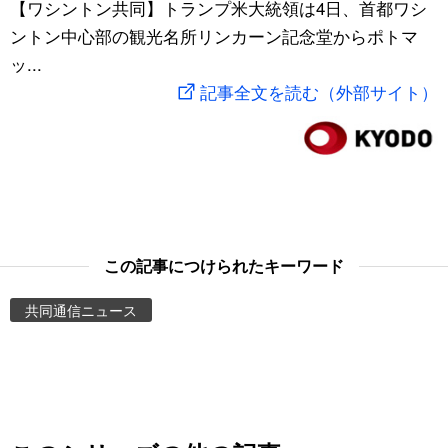
【ワシントン共同】トランプ米大統領は4日、首都ワシ
スポーツ・東京2020
文化
動画/Live
ントン中心部の観光名所リンカーン記念堂からポトマ
ッ...
科学・技術
Books
記事全文を読む（外部サイト）
暮らし
Cinema
スポーツ・東京2020
Topics
Images
この記事につけられたキーワード
共同通信ニュース
People
東京
お知らせ