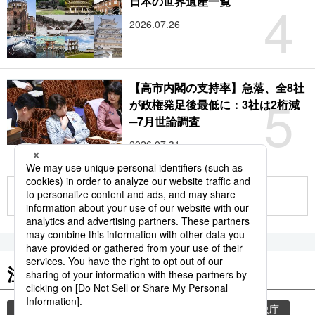
4
日本の世界遺産一覧
2026.07.26
【高市内閣の支持率】急落、全8社
5
が政権発足後最低に：3社は2桁減
─7月世論調査
2026.07.31
もっと見る
注目のキーワード
共同通信ニュース
気象・災害
災害
気象庁