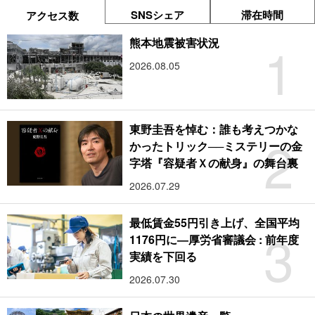
SNSシェア
滞在時間
アクセス数
1
熊本地震被害状況
2026.08.05
東野圭吾を悼む：誰も考えつかな
2
かったトリック──ミステリーの金
字塔『容疑者Ｘの献身』の舞台裏
2026.07.29
最低賃金55円引き上げ、全国平均
3
1176円に―厚労省審議会 : 前年度
実績を下回る
2026.07.30