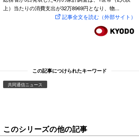
上）当たりの消費支出が32万8969円となり、物...
スポーツ・東京2020
文化
動画/Live
記事全文を読む（外部サイト）
科学・技術
Books
暮らし
Cinema
スポーツ・東京2020
Topics
この記事につけられたキーワード
Images
共同通信ニュース
People
東京
このシリーズの他の記事
お知らせ