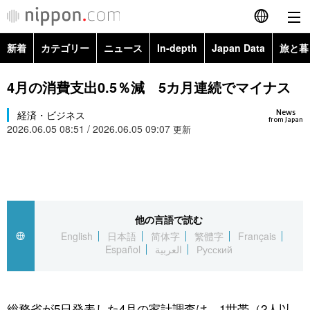
新着
カテゴリー
ニュース
In-depth
Japan Data
旅と暮
English
政治・外交
Topics
4月の消費支出0.5％減 5カ月連続でマイナス
简体字
News
経済・ビジネス
経済・ビジネス
Images
繁體字
from Japan
2026.06.05 08:51 / 2026.06.05 09:07
更新
カテゴリー
国際・海外
People
Français
政治・外交
ニュース
社会
東京
Español
経済・ビジネス
トップ
In-depth
他の言語で読む
文化
お知らせ
العربية
English
日本語
简体字
繁體字
Français
Español
العربية
Русский
国際
アーカイブ
Japan Data
科学・技術
Русский
社会
旅と暮らし
暮らし
総務省が5日発表した4月の家計調査は、1世帯（2人以