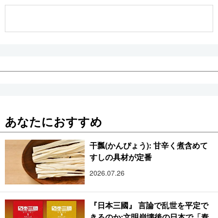
公式SNS
あなたにおすすめ
干瓢(かんぴょう): 甘辛く煮含めて
すしの具材が定番
2026.07.26
『日本三國』 言論で乱世を平定で
きるのか:文明崩壊後の日本で「泰