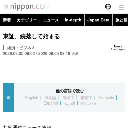
新着
カテゴリー
ニュース
In-depth
Japan Data
旅と暮
English
政治・外交
Topics
東証、続落して始まる
简体字
News
経済・ビジネス
経済・ビジネス
Images
繁體字
from Japan
2026.06.05 09:02 / 2026.06.05 09:19
更新
カテゴリー
国際・海外
People
Français
政治・外交
ニュース
社会
東京
Español
経済・ビジネス
トップ
In-depth
他の言語で読む
文化
お知らせ
العربية
English
日本語
简体字
繁體字
Français
Español
العربية
Русский
国際
アーカイブ
Japan Data
科学・技術
Русский
社会
旅と暮らし
暮らし
共同通信ニュース速報