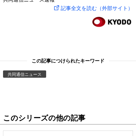
記事全文を読む（外部サイト）
スポーツ・東京2020
文化
動画/Live
科学・技術
Books
暮らし
Cinema
この記事につけられたキーワード
スポーツ・東京2020
Topics
共同通信ニュース
Images
People
東京
このシリーズの他の記事
お知らせ