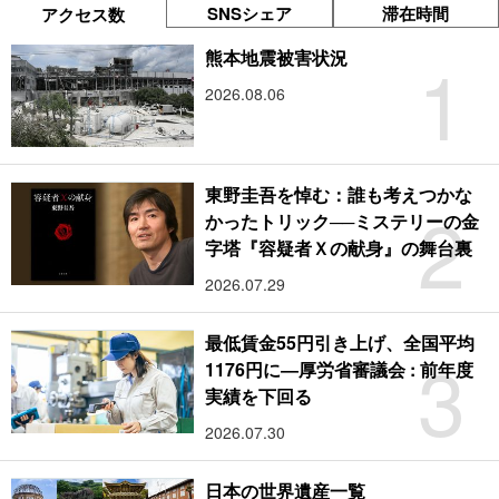
SNSシェア
滞在時間
アクセス数
1
熊本地震被害状況
2026.08.06
東野圭吾を悼む：誰も考えつかな
2
かったトリック──ミステリーの金
字塔『容疑者Ｘの献身』の舞台裏
2026.07.29
最低賃金55円引き上げ、全国平均
3
1176円に―厚労省審議会 : 前年度
実績を下回る
2026.07.30
日本の世界遺産一覧