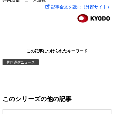
記事全文を読む（外部サイト）
スポーツ・東京2020
文化
動画/Live
科学・技術
Books
暮らし
Cinema
この記事につけられたキーワード
スポーツ・東京2020
Topics
共同通信ニュース
Images
People
東京
このシリーズの他の記事
お知らせ