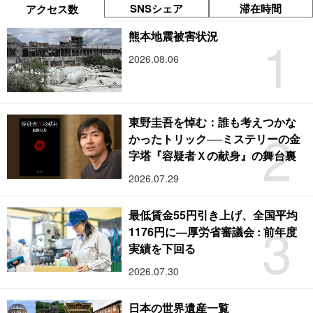
SNSシェア
滞在時間
アクセス数
1
熊本地震被害状況
2026.08.06
東野圭吾を悼む：誰も考えつかな
2
かったトリック──ミステリーの金
字塔『容疑者Ｘの献身』の舞台裏
2026.07.29
最低賃金55円引き上げ、全国平均
3
1176円に―厚労省審議会 : 前年度
実績を下回る
2026.07.30
日本の世界遺産一覧