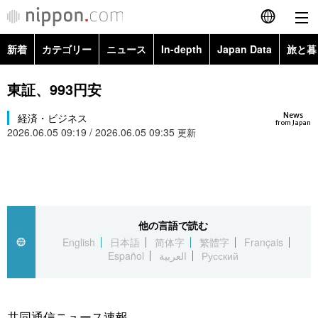
新着
カテゴリー
ニュース
In-depth
Japan Data
旅と暮
English
政治・外交
Topics
東証、993円安
简体字
News
経済・ビジネス
経済・ビジネス
Images
繁體字
from Japan
2026.06.05 09:19 / 2026.06.05 09:35
更新
カテゴリー
国際・海外
People
Français
政治・外交
ニュース
社会
東京
Español
経済・ビジネス
トップ
In-depth
他の言語で読む
文化
お知らせ
العربية
English
日本語
简体字
繁體字
Français
Español
العربية
Русский
国際
アーカイブ
Japan Data
科学・技術
Русский
社会
旅と暮らし
暮らし
共同通信ニュース速報