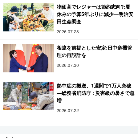
物価高でレジャーは節約志向?:夏
休みの予算5年ぶりに減少―明治安
田生命調査
2026.07.28
相違を前提とした安定:日中危機管
理の再設計を
2026.07.30
熱中症の搬送、1週間で1万人突破
―総務省消防庁 : 災害級の暑さで急
増
2026.07.22