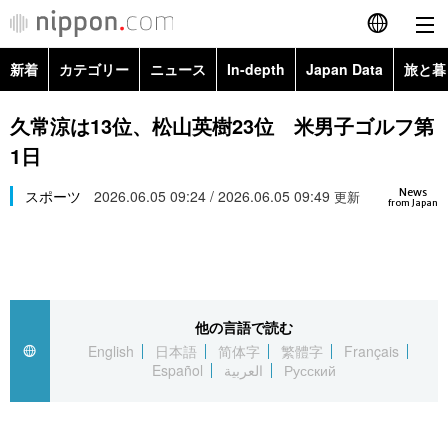
新着
カテゴリー
ニュース
In-depth
Japan Data
旅と暮
English
政治・外交
Topics
久常涼は13位、松山英樹23位 米男子ゴルフ第
简体字
1日
経済・ビジネス
Images
繁體字
カテゴリー
News
スポーツ
2026.06.05 09:24 / 2026.06.05 09:49
更新
from Japan
国際・海外
People
Français
政治・外交
ニュース
社会
東京
Español
経済・ビジネス
トップ
In-depth
文化
お知らせ
العربية
他の言語で読む
English
日本語
简体字
繁體字
Français
国際
アーカイブ
Japan Data
科学・技術
Español
العربية
Русский
Русский
社会
旅と暮らし
暮らし