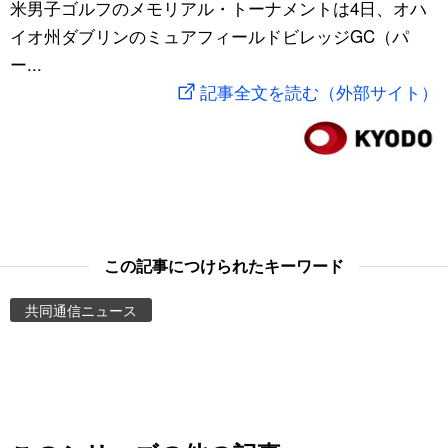
米男子ゴルフのメモリアル・トーナメントは4日、オハ
スポーツ・東京2020
文化
動画/Live
イオ州ダブリンのミュアフィールドビレッジGC（パ
ー...
科学・技術
Books
記事全文を読む（外部サイト）
暮らし
Cinema
スポーツ・東京2020
Topics
Images
この記事につけられたキーワード
共同通信ニュース
People
東京
お知らせ