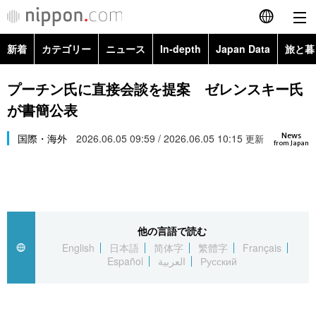
新着
カテゴリー
ニュース
In-depth
Japan Data
旅と暮
English
政治・外交
Topics
プーチン氏に直接会談を提案 ゼレンスキー氏
简体字
が書簡公表
経済・ビジネス
Images
繁體字
カテゴリー
News
国際・海外
2026.06.05 09:59 / 2026.06.05 10:15
更新
from Japan
国際・海外
People
Français
政治・外交
ニュース
社会
東京
Español
経済・ビジネス
トップ
In-depth
文化
お知らせ
العربية
他の言語で読む
English
日本語
简体字
繁體字
Français
国際
アーカイブ
Japan Data
科学・技術
Español
العربية
Русский
Русский
社会
旅と暮らし
暮らし