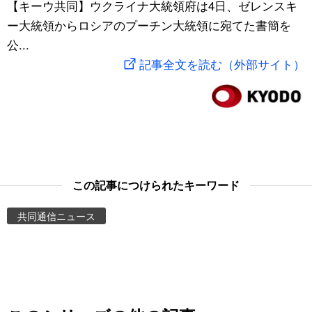
【キーウ共同】ウクライナ大統領府は4日、ゼレンスキ
スポーツ・東京2020
文化
動画/Live
ー大統領からロシアのプーチン大統領に宛てた書簡を
公...
科学・技術
Books
記事全文を読む（外部サイト）
暮らし
Cinema
スポーツ・東京2020
Topics
Images
この記事につけられたキーワード
共同通信ニュース
People
東京
お知らせ