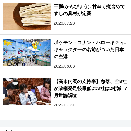
干瓢(かんぴょう): 甘辛く煮含めて
すしの具材が定番
2026.07.26
ポケモン・コナン・ハローキティ...
キャラクターの名前がついた日本
の空港
2026.08.03
【高市内閣の支持率】急落、全8社
が政権発足後最低に:3社は2桁減─7
月世論調査
2026.07.31