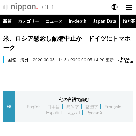
新着
カテゴリー
ニュース
In-depth
Japan Data
旅と暮
English
政治・外交
Topics
米、ロシア懸念し配備中止か ドイツにトマホ
简体字
ーク
経済・ビジネス
Images
繁體字
カテゴリー
News
国際・海外
2026.06.05 11:15 / 2026.06.05 14:20
更新
from Japan
国際・海外
People
Français
政治・外交
ニュース
社会
東京
Español
経済・ビジネス
トップ
In-depth
文化
お知らせ
العربية
他の言語で読む
English
日本語
简体字
繁體字
Français
国際
アーカイブ
Japan Data
科学・技術
Español
العربية
Русский
Русский
社会
旅と暮らし
暮らし