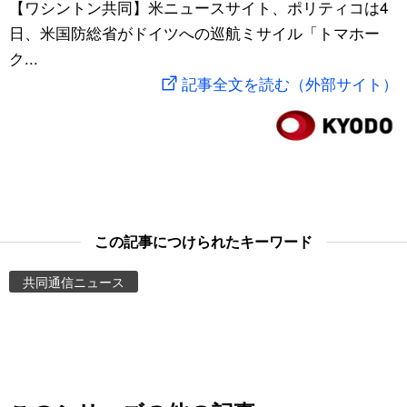
【ワシントン共同】米ニュースサイト、ポリティコは4
スポーツ・東京2020
文化
動画/Live
日、米国防総省がドイツへの巡航ミサイル「トマホー
ク...
科学・技術
Books
記事全文を読む（外部サイト）
暮らし
Cinema
スポーツ・東京2020
Topics
Images
この記事につけられたキーワード
共同通信ニュース
People
東京
お知らせ