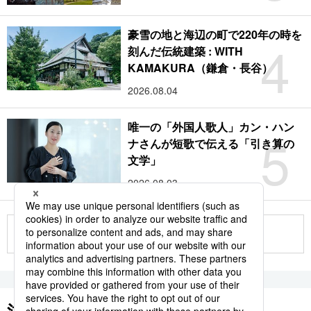
豪雪の地と海辺の町で220年の時を
4
刻んだ伝統建築 : WITH
KAMAKURA（鎌倉・長谷）
2026.08.04
唯一の「外国人歌人」カン・ハン
5
ナさんが短歌で伝える「引き算の
文学」
2026.08.03
もっと見る
注目のキーワード