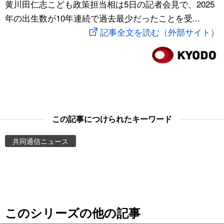
黄川田仁志こども政策担当相は5日の記者会見で、2025
スポーツ・東京2020
文化
動画/Live
年の出生数が10年連続で過去最少だったことを受...
記事全文を読む（外部サイト）
科学・技術
Books
暮らし
Cinema
スポーツ・東京2020
Topics
この記事につけられたキーワード
Images
共同通信ニュース
People
東京
このシリーズの他の記事
お知らせ