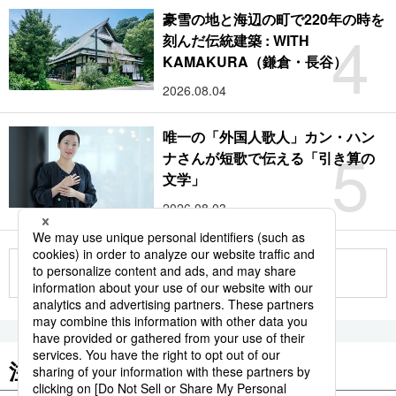
豪雪の地と海辺の町で220年の時を
4
刻んだ伝統建築 : WITH
KAMAKURA（鎌倉・長谷）
2026.08.04
唯一の「外国人歌人」カン・ハン
5
ナさんが短歌で伝える「引き算の
文学」
2026.08.03
もっと見る
注目のキーワード