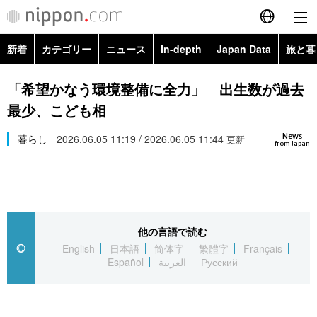
新着
カテゴリー
ニュース
In-depth
Japan Data
旅と暮
English
政治・外交
Topics
「希望かなう環境整備に全力」 出生数が過去
简体字
最少、こども相
経済・ビジネス
Images
繁體字
カテゴリー
News
暮らし
2026.06.05 11:19 / 2026.06.05 11:44
更新
from Japan
国際・海外
People
Français
政治・外交
ニュース
社会
東京
Español
経済・ビジネス
トップ
In-depth
文化
お知らせ
العربية
他の言語で読む
English
日本語
简体字
繁體字
Français
国際
アーカイブ
Japan Data
科学・技術
Español
العربية
Русский
Русский
社会
旅と暮らし
暮らし