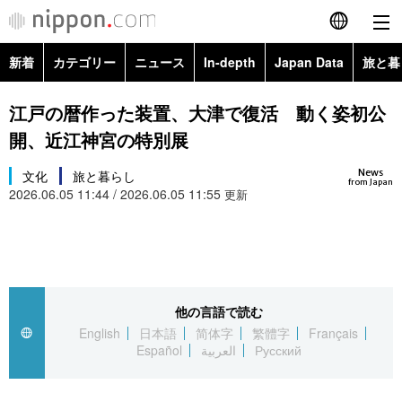
新着
カテゴリー
ニュース
In-depth
Japan Data
旅と暮
English
政治・外交
Topics
江戸の暦作った装置、大津で復活 動く姿初公
简体字
開、近江神宮の特別展
経済・ビジネス
Images
繁體字
カテゴリー
News
文化
旅と暮らし
from Japan
2026.06.05 11:44 / 2026.06.05 11:55
国際・海外
更新
People
Français
政治・外交
ニュース
社会
東京
Español
経済・ビジネス
トップ
In-depth
文化
お知らせ
العربية
他の言語で読む
国際
アーカイブ
Japan Data
科学・技術
English
日本語
简体字
繁體字
Français
Русский
Español
العربية
Русский
社会
旅と暮らし
暮らし