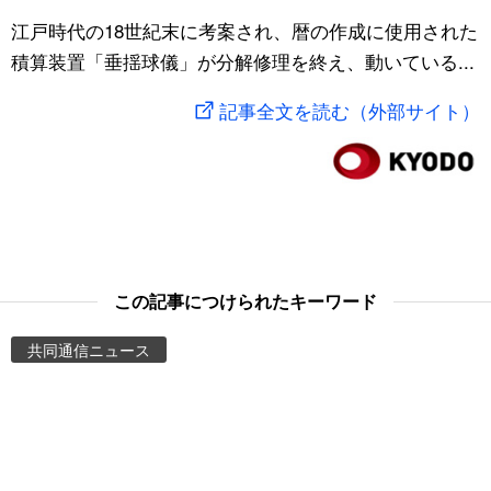
スポーツ・東京2020
江戸時代の18世紀末に考案され、暦の作成に使用された
文化
動画/Live
積算装置「垂揺球儀」が分解修理を終え、動いている...
科学・技術
Books
記事全文を読む（外部サイト）
暮らし
Cinema
スポーツ・東京2020
Topics
Images
この記事につけられたキーワード
People
共同通信ニュース
東京
お知らせ