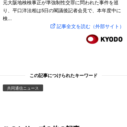
元大阪地検検事正が準強制性交罪に問われた事件を巡
スポーツ・東京2020
文化
動画/Live
り、平口洋法相は5日の閣議後記者会見で、本年度中に
検...
科学・技術
Books
記事全文を読む（外部サイト）
暮らし
Cinema
スポーツ・東京2020
Topics
Images
この記事につけられたキーワード
共同通信ニュース
People
東京
お知らせ