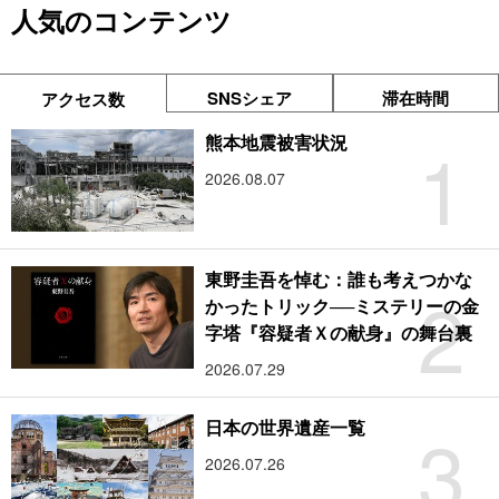
人気のコンテンツ
SNSシェア
滞在時間
アクセス数
1
熊本地震被害状況
2026.08.07
東野圭吾を悼む：誰も考えつかな
2
かったトリック──ミステリーの金
字塔『容疑者Ｘの献身』の舞台裏
2026.07.29
3
日本の世界遺産一覧
2026.07.26