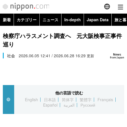
新着
カテゴリー
ニュース
In-depth
Japan Data
旅と暮
English
政治・外交
Topics
検察庁ハラスメント調査へ 元大阪検事正事件
简体字
巡り
経済・ビジネス
Images
繁體字
カテゴリー
News
社会
2026.06.05 12:41 / 2026.06.28 16:29
更新
from Japan
国際・海外
People
Français
政治・外交
ニュース
社会
東京
Español
経済・ビジネス
トップ
In-depth
文化
お知らせ
العربية
他の言語で読む
English
日本語
简体字
繁體字
Français
国際
アーカイブ
Japan Data
科学・技術
Español
العربية
Русский
Русский
社会
旅と暮らし
暮らし