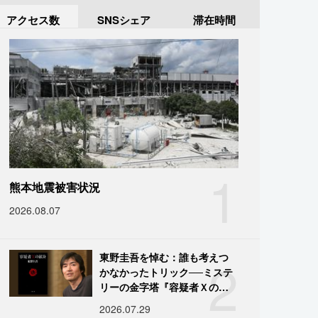
アクセス数
SNSシェア
滞在時間
1
熊本地震被害状況
2026.08.07
2
東野圭吾を悼む：誰も考えつ
かなかったトリック──ミステ
リーの金字塔『容疑者Ｘの献
身』の舞台裏
2026.07.29