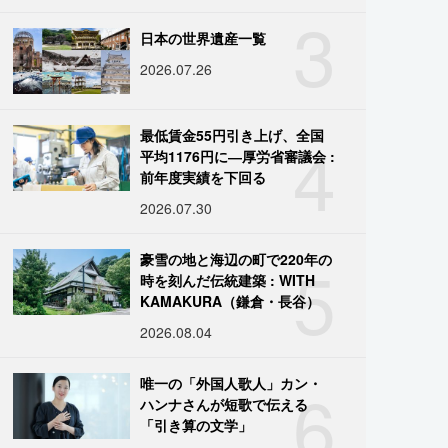
3
日本の世界遺産一覧
2026.07.26
4
最低賃金55円引き上げ、全国
平均1176円に―厚労省審議会 :
前年度実績を下回る
2026.07.30
5
豪雪の地と海辺の町で220年の
時を刻んだ伝統建築 : WITH
KAMAKURA（鎌倉・長谷）
2026.08.04
6
唯一の「外国人歌人」カン・
ハンナさんが短歌で伝える
「引き算の文学」