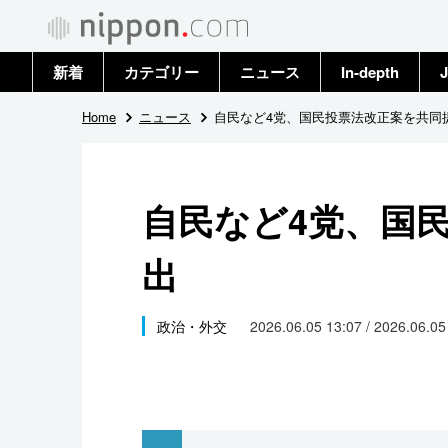
新着
カテゴリー
ニュース
In-depth
J
政治・外交
トップ
Home
ニュース
自民など4党、国民投票法改正案を共同
経済・ビジネス
アーカイブ
自民など4党、国
国際
出
社会
文化
政治・外交
2026.06.05 13:07 / 2026.06.0
科学・技術
暮らし