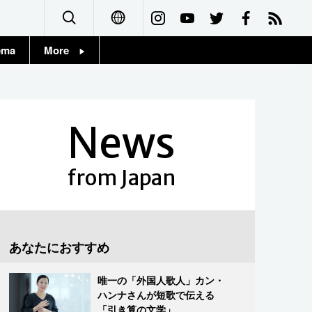
ema
More
English
Topics
简体字
Images
News
繁體字
People
Français
from Japan
東京
Español
お知らせ
العربية
あなたにおすすめ
Русский
唯一の「外国人歌人」カン・
ハンナさんが短歌で伝える
「引き算の文学」