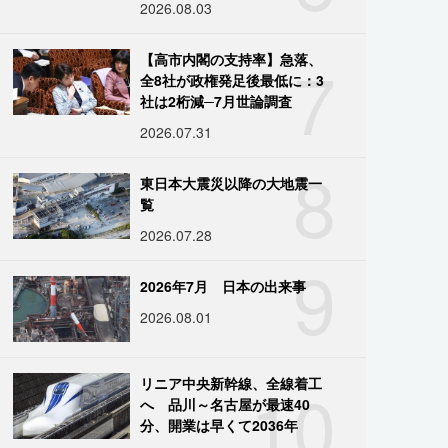
2026.08.03
7
【高市内閣の支持率】急落、
全8社が政権発足後最低に：3
社は2桁減─7月世論調査
2026.07.31
8
東日本大震災以降の大地震一
覧
2026.07.28
9
2026年7月 日本の出来事
2026.08.01
10
リニア中央新幹線、全線着工
へ 品川～名古屋が最速40
分、開業は早くて2036年