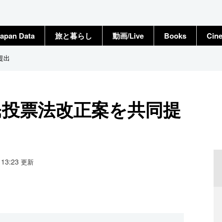
apan Data
旅と暮らし
動画/Live
Books
Cin
提出
民投票法改正案を共同提
5 13:23
更新