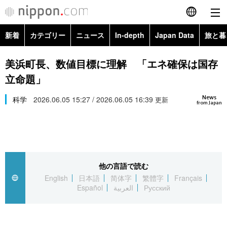
新着
カテゴリー
ニュース
In-depth
Japan Data
旅と暮
English
政治・外交
Topics
美浜町長、数値目標に理解 「エネ確保は国存
简体字
立命題」
経済・ビジネス
Images
繁體字
カテゴリー
News
科学
2026.06.05 15:27 / 2026.06.05 16:39
更新
from Japan
国際・海外
People
Français
政治・外交
ニュース
社会
東京
Español
経済・ビジネス
トップ
In-depth
文化
お知らせ
العربية
他の言語で読む
English
日本語
简体字
繁體字
Français
国際
アーカイブ
Japan Data
科学・技術
Español
العربية
Русский
Русский
社会
旅と暮らし
暮らし