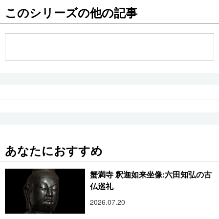
このシリーズの他の記事
公式SNS
あなたにおすすめ
蟹満寺 釈迦如来坐像:六田知弘の古
仏巡礼
2026.07.20