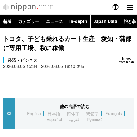
新着
カテゴリー
ニュース
In-depth
Japan Data
旅と暮
English
政治・外交
Topics
トヨタ、子ども乗れるカート生産 愛知・蒲郡
简体字
に専用工場、秋に稼働
経済・ビジネス
Images
繁體字
カテゴリー
News
経済・ビジネス
from Japan
2026.06.05 15:34 / 2026.06.05 16:10
国際・海外
更新
People
Français
政治・外交
ニュース
社会
東京
Español
経済・ビジネス
トップ
In-depth
文化
お知らせ
العربية
他の言語で読む
国際
アーカイブ
Japan Data
科学・技術
English
日本語
简体字
繁體字
Français
Русский
Español
العربية
Русский
社会
旅と暮らし
暮らし