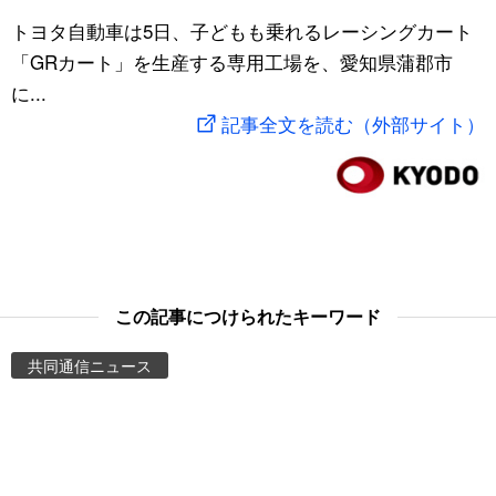
スポーツ・東京2020
トヨタ自動車は5日、子どもも乗れるレーシングカート
文化
動画/Live
「GRカート」を生産する専用工場を、愛知県蒲郡市
に...
科学・技術
Books
記事全文を読む（外部サイト）
暮らし
Cinema
スポーツ・東京2020
Topics
Images
この記事につけられたキーワード
People
共同通信ニュース
東京
お知らせ