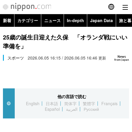
新着
カテゴリー
ニュース
In-depth
Japan Data
旅と暮
English
政治・外交
Topics
25歳の誕生日迎えた久保 「オランダ戦にいい
简体字
準備を」
経済・ビジネス
Images
繁體字
カテゴリー
News
スポーツ
2026.06.05 16:15 / 2026.06.05 16:46
更新
from Japan
国際・海外
People
Français
政治・外交
ニュース
社会
東京
Español
経済・ビジネス
トップ
In-depth
文化
お知らせ
العربية
他の言語で読む
English
日本語
简体字
繁體字
Français
国際
アーカイブ
Japan Data
科学・技術
Español
العربية
Русский
Русский
社会
旅と暮らし
暮らし