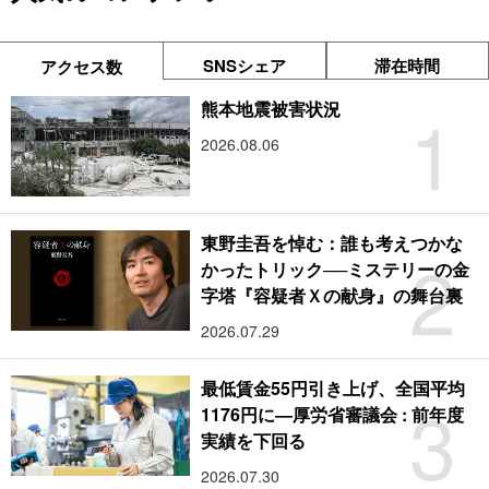
SNSシェア
滞在時間
アクセス数
1
熊本地震被害状況
2026.08.06
東野圭吾を悼む：誰も考えつかな
2
かったトリック──ミステリーの金
字塔『容疑者Ｘの献身』の舞台裏
2026.07.29
最低賃金55円引き上げ、全国平均
3
1176円に―厚労省審議会 : 前年度
実績を下回る
2026.07.30