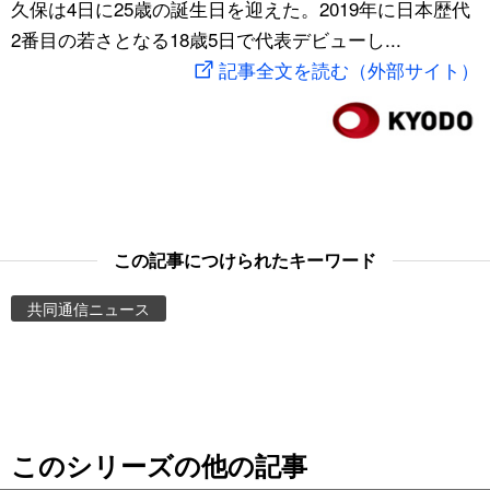
久保は4日に25歳の誕生日を迎えた。2019年に日本歴代
スポーツ・東京2020
文化
動画/Live
2番目の若さとなる18歳5日で代表デビューし...
記事全文を読む（外部サイト）
科学・技術
Books
暮らし
Cinema
スポーツ・東京2020
Topics
この記事につけられたキーワード
Images
共同通信ニュース
People
東京
このシリーズの他の記事
お知らせ