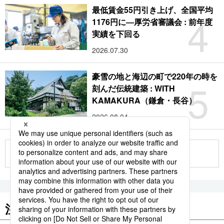
最低賃金55円引き上げ、全国平均
4
1176円に―厚労省審議会 : 前年度
実績を下回る
2026.07.30
豪雪の地と海辺の町で220年の時を
5
刻んだ伝統建築 : WITH
KAMAKURA（鎌倉・長谷）
2026.08.04
もっと見る
注目のキーワード