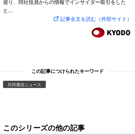
巡り、同社役員からの情報でインサイダー取引をした
スポーツ・東京2020
文化
動画/Live
と...
記事全文を読む（外部サイト）
科学・技術
Books
暮らし
Cinema
スポーツ・東京2020
Topics
この記事につけられたキーワード
Images
共同通信ニュース
People
東京
このシリーズの他の記事
お知らせ