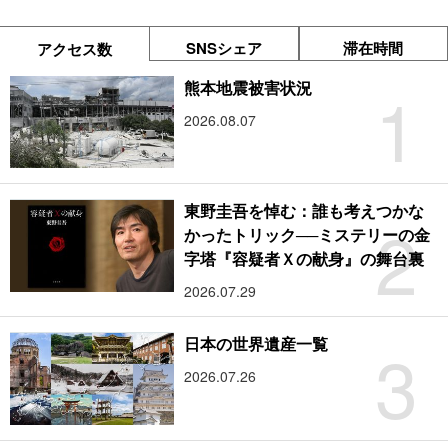
SNSシェア
滞在時間
アクセス数
1
熊本地震被害状況
2026.08.07
東野圭吾を悼む：誰も考えつかな
2
かったトリック──ミステリーの金
字塔『容疑者Ｘの献身』の舞台裏
2026.07.29
3
日本の世界遺産一覧
2026.07.26