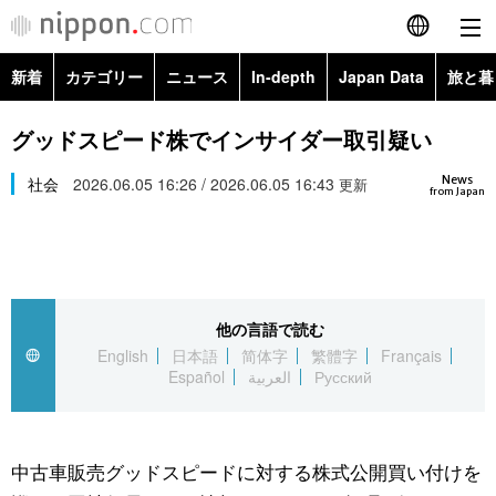
新着
カテゴリー
ニュース
In-depth
Japan Data
旅と暮
English
政治・外交
Topics
グッドスピード株でインサイダー取引疑い
简体字
News
経済・ビジネス
社会
2026.06.05 16:26 / 2026.06.05 16:43
Images
更新
繁體字
from Japan
カテゴリー
国際・海外
People
Français
政治・外交
ニュース
社会
東京
Español
他の言語で読む
経済・ビジネス
トップ
In-depth
文化
お知らせ
English
日本語
简体字
繁體字
Français
العربية
Español
العربية
Русский
国際
アーカイブ
Japan Data
科学・技術
Русский
社会
旅と暮らし
暮らし
中古車販売グッドスピードに対する株式公開買い付けを