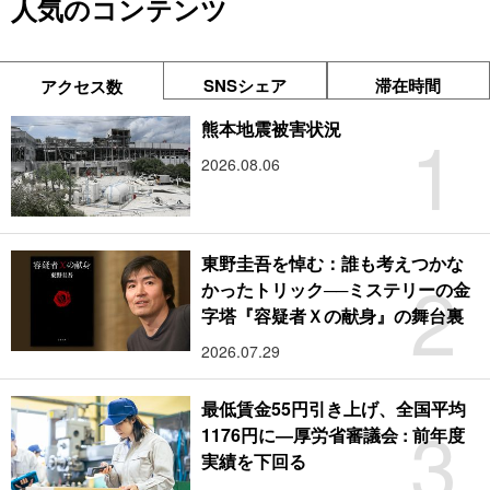
人気のコンテンツ
SNSシェア
滞在時間
アクセス数
1
熊本地震被害状況
2026.08.06
東野圭吾を悼む：誰も考えつかな
2
かったトリック──ミステリーの金
字塔『容疑者Ｘの献身』の舞台裏
2026.07.29
最低賃金55円引き上げ、全国平均
3
1176円に―厚労省審議会 : 前年度
実績を下回る