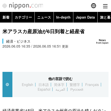
新着
カテゴリー
ニュース
In-depth
Japan Data
旅と暮
English
政治・外交
Topics
米アラスカ産原油が6日到着と経産省
简体字
News
経済・ビジネス
経済・ビジネス
Images
繁體字
from Japan
2026.06.05 16:35 / 2026.06.05 16:51
更新
カテゴリー
国際・海外
People
Français
政治・外交
ニュース
社会
東京
Español
経済・ビジネス
トップ
In-depth
他の言語で読む
文化
お知らせ
العربية
English
日本語
简体字
繁體字
Français
Español
العربية
Русский
国際
アーカイブ
Japan Data
科学・技術
Русский
社会
旅と暮らし
暮らし
経済産業省は5日、米アラスカ州産の原油を積んだタン