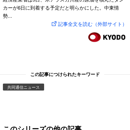
カーが6日に到着する予定だと明らかにした。中東情
スポーツ・東京2020
文化
動画/Live
勢...
記事全文を読む（外部サイト）
科学・技術
Books
暮らし
Cinema
スポーツ・東京2020
Topics
この記事につけられたキーワード
Images
共同通信ニュース
People
東京
お知らせ
このシリーズの他の記事