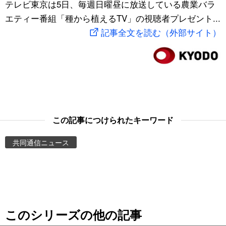
テレビ東京は5日、毎週日曜昼に放送している農業バラ
スポーツ・東京2020
文化
動画/Live
エティー番組「種から植えるTV」の視聴者プレゼント...
記事全文を読む（外部サイト）
科学・技術
Books
暮らし
Cinema
スポーツ・東京2020
Topics
この記事につけられたキーワード
Images
共同通信ニュース
People
東京
このシリーズの他の記事
お知らせ