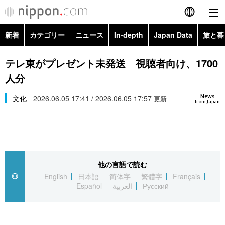
新着
カテゴリー
ニュース
In-depth
Japan Data
旅と暮
English
政治・外交
Topics
テレ東がプレゼント未発送 視聴者向け、1700
简体字
人分
経済・ビジネス
Images
繁體字
カテゴリー
News
文化
2026.06.05 17:41 / 2026.06.05 17:57
更新
from Japan
国際・海外
People
Français
政治・外交
ニュース
社会
東京
Español
経済・ビジネス
トップ
In-depth
文化
お知らせ
العربية
他の言語で読む
English
日本語
简体字
繁體字
Français
国際
アーカイブ
Japan Data
科学・技術
Español
العربية
Русский
Русский
社会
旅と暮らし
暮らし