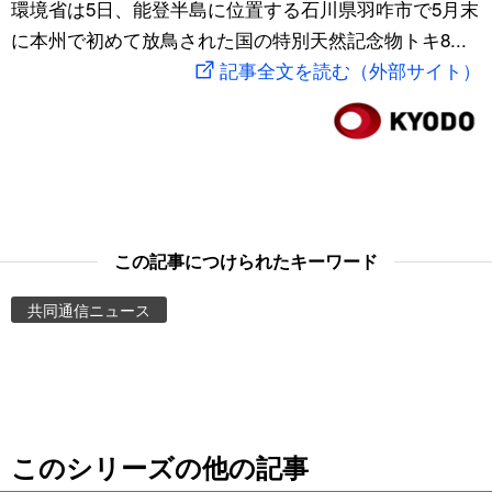
環境省は5日、能登半島に位置する石川県羽咋市で5月末
スポーツ・東京2020
文化
動画/Live
に本州で初めて放鳥された国の特別天然記念物トキ8...
記事全文を読む（外部サイト）
科学・技術
Books
暮らし
Cinema
スポーツ・東京2020
Topics
この記事につけられたキーワード
Images
共同通信ニュース
People
東京
このシリーズの他の記事
お知らせ