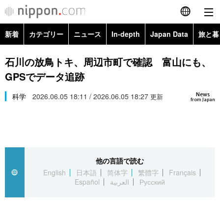
新着
カテゴリー
ニュース
In-depth
Japan Data
旅と暮
English
政治・外交
Topics
石川の放鳥トキ、周辺市町で確認 富山にも、
简体字
GPSでデータ追跡
経済・ビジネス
Images
繁體字
カテゴリー
News
科学
2026.06.05 18:11 / 2026.06.05 18:27
更新
from Japan
国際・海外
People
Français
政治・外交
ニュース
社会
東京
Español
経済・ビジネス
トップ
In-depth
文化
お知らせ
العربية
他の言語で読む
English
日本語
简体字
繁體字
Français
国際
アーカイブ
Japan Data
科学・技術
Español
العربية
Русский
Русский
社会
旅と暮らし
暮らし