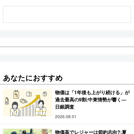
公式SNS
あなたにおすすめ
物価は「1年後も上がり続ける」が
過去最高の9割:中東情勢が響く―
日銀調査
2026.08.01
物価高でレジャーは節約志向?:夏