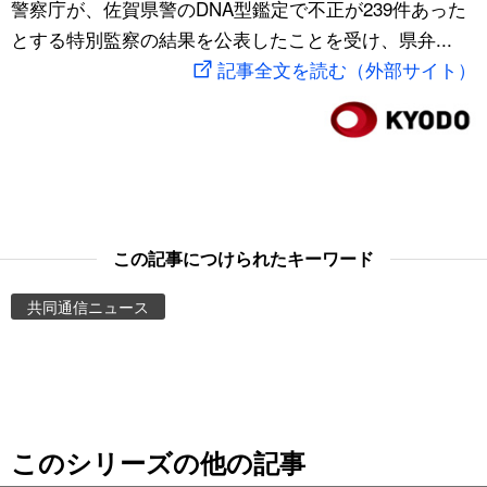
警察庁が、佐賀県警のDNA型鑑定で不正が239件あった
スポーツ・東京2020
文化
動画/Live
とする特別監察の結果を公表したことを受け、県弁...
記事全文を読む（外部サイト）
科学・技術
Books
暮らし
Cinema
スポーツ・東京2020
Topics
この記事につけられたキーワード
Images
共同通信ニュース
People
東京
このシリーズの他の記事
お知らせ