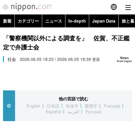
新着
カテゴリー
ニュース
In-depth
Japan Data
旅と暮
English
政治・外交
Topics
「警察機関以外による調査を」 佐賀、不正鑑
简体字
定で弁護士会
経済・ビジネス
Images
繁體字
カテゴリー
News
社会
2026.06.05 18:23 / 2026.06.05 18:39
更新
from Japan
国際・海外
People
Français
政治・外交
ニュース
社会
東京
Español
経済・ビジネス
トップ
In-depth
文化
お知らせ
العربية
他の言語で読む
English
日本語
简体字
繁體字
Français
国際
アーカイブ
Japan Data
科学・技術
Español
العربية
Русский
Русский
社会
旅と暮らし
暮らし