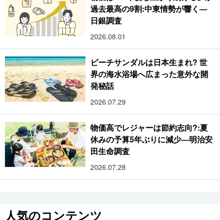
過去最高の9割:中東情勢が響く―
日銀調査
2026.08.01
ビーチサンダルは日本生まれ? 世
界の海水浴場へ広まった意外な開
発秘話
2026.07.29
物価高でレジャーは節約志向?:夏
休みの予算5年ぶりに減少―明治安
田生命調査
2026.07.28
人気のコンテンツ