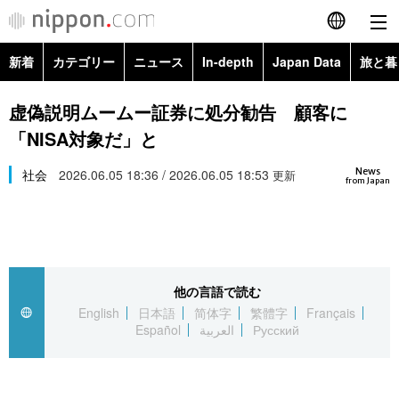
新着
カテゴリー
ニュース
In-depth
Japan Data
旅と暮
English
政治・外交
Topics
虚偽説明ムームー証券に処分勧告 顧客に
简体字
「NISA対象だ」と
経済・ビジネス
Images
繁體字
カテゴリー
News
社会
2026.06.05 18:36 / 2026.06.05 18:53
更新
from Japan
国際・海外
People
Français
政治・外交
ニュース
社会
東京
Español
経済・ビジネス
トップ
In-depth
文化
お知らせ
العربية
他の言語で読む
English
日本語
简体字
繁體字
Français
国際
アーカイブ
Japan Data
科学・技術
Español
العربية
Русский
Русский
社会
旅と暮らし
暮らし