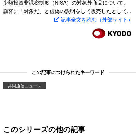
少額投資非課税制度（NISA）の対象外商品について、
スポーツ・東京2020
文化
動画/Live
顧客に「対象だ」と虚偽の説明をして販売したとして...
記事全文を読む（外部サイト）
科学・技術
Books
暮らし
Cinema
スポーツ・東京2020
Topics
この記事につけられたキーワード
Images
共同通信ニュース
People
東京
このシリーズの他の記事
お知らせ