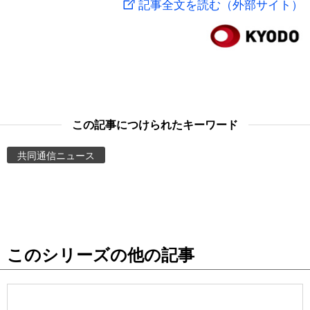
記事全文を読む（外部サイト）
スポーツ・東京2020
文化
動画/Live
科学・技術
Books
暮らし
Cinema
この記事につけられたキーワード
スポーツ・東京2020
Topics
共同通信ニュース
Images
People
このシリーズの他の記事
東京
お知らせ