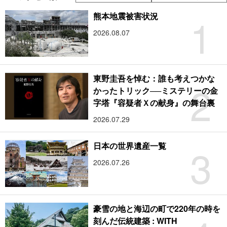
1
熊本地震被害状況
2026.08.07
東野圭吾を悼む：誰も考えつかな
2
かったトリック──ミステリーの金
字塔『容疑者Ｘの献身』の舞台裏
2026.07.29
3
日本の世界遺産一覧
2026.07.26
豪雪の地と海辺の町で220年の時を
刻んだ伝統建築 : WITH