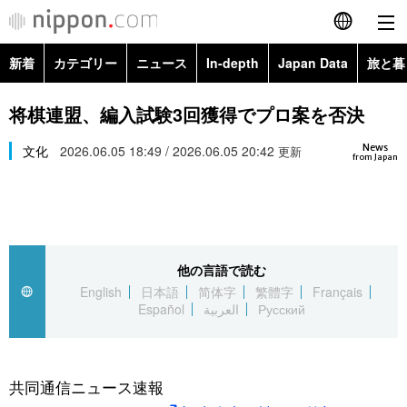
新着
カテゴリー
ニュース
In-depth
Japan Data
旅と暮
English
政治・外交
Topics
将棋連盟、編入試験3回獲得でプロ案を否決
简体字
News
経済・ビジネス
文化
2026.06.05 18:49 / 2026.06.05 20:42
Images
更新
繁體字
from Japan
カテゴリー
国際・海外
People
Français
政治・外交
ニュース
社会
東京
Español
他の言語で読む
経済・ビジネス
トップ
In-depth
文化
お知らせ
English
日本語
简体字
繁體字
Français
العربية
Español
العربية
Русский
国際
アーカイブ
Japan Data
科学・技術
Русский
社会
旅と暮らし
暮らし
共同通信ニュース速報