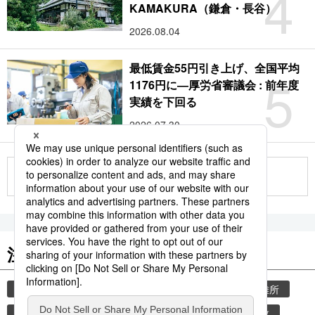
4
KAMAKURA（鎌倉・長谷）
2026.08.04
最低賃金55円引き上げ、全国平均
5
1176円に―厚労省審議会 : 前年度
実績を下回る
2026.07.30
もっと見る
注目のキーワード
共同通信ニュース
気象・災害
災害
避難所
自然災害
時事通信ニュース
気象庁
仏教