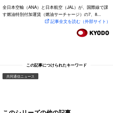
スポーツ・東京2020
全日本空輸（ANA）と日本航空（JAL）が、国際線で課
文化
動画/Live
す燃油特別付加運賃（燃油サーチャージ）の7、8...
記事全文を読む（外部サイト）
科学・技術
Books
暮らし
Cinema
スポーツ・東京2020
Topics
Images
この記事につけられたキーワード
共同通信ニュース
People
東京
お知らせ
このシリーズの他の記事