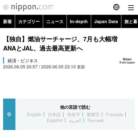
新着
カテゴリー
ニュース
In-depth
Japan Data
旅と暮
English
政治・外交
Topics
【独自】燃油サーチャージ、7月も大幅増
简体字
ANAとJAL、過去最高更新へ
経済・ビジネス
Images
繁體字
カテゴリー
News
経済・ビジネス
from Japan
2026.06.05 20:57 / 2026.06.05 23:10
国際・海外
更新
People
Français
政治・外交
ニュース
社会
東京
Español
経済・ビジネス
トップ
In-depth
文化
お知らせ
العربية
他の言語で読む
国際
アーカイブ
Japan Data
科学・技術
English
日本語
简体字
繁體字
Français
Русский
Español
العربية
Русский
社会
旅と暮らし
暮らし