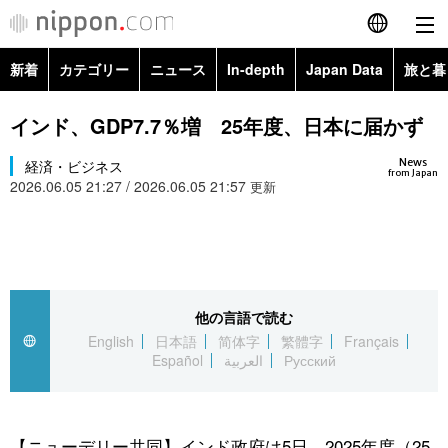
新着
カテゴリー
ニュース
In-depth
Japan Data
旅と暮
English
政治・外交
Topics
インド、GDP7.7％増 25年度、日本に届かず
简体字
News
経済・ビジネス
経済・ビジネス
Images
繁體字
from Japan
2026.06.05 21:27 / 2026.06.05 21:57
更新
カテゴリー
国際・海外
People
Français
政治・外交
ニュース
社会
東京
Español
経済・ビジネス
トップ
In-depth
他の言語で読む
文化
お知らせ
العربية
English
日本語
简体字
繁體字
Français
Español
العربية
Русский
国際
アーカイブ
Japan Data
科学・技術
Русский
社会
旅と暮らし
暮らし
【ニューデリー共同】インド政府は5日、2025年度（25