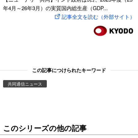
年4月～26年3月）の実質国内総生産（GDP...
スポーツ・東京2020
文化
動画/Live
記事全文を読む（外部サイト）
科学・技術
Books
暮らし
Cinema
スポーツ・東京2020
Topics
この記事につけられたキーワード
Images
共同通信ニュース
People
東京
このシリーズの他の記事
お知らせ