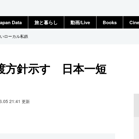
apan Data
旅と暮らし
動画/Live
Books
Cin
いローカル私鉄
渡方針示す 日本一短
06.05 21:41
更新