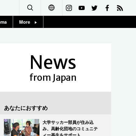
ema
More
English
Topics
简体字
Images
News
繁體字
People
Français
from Japan
東京
Español
お知らせ
العربية
あなたにおすすめ
Русский
大学サッカー部員が住み込
み、高齢化団地のコミュニテ
ィー再生をサポート