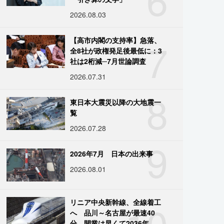
2026.08.03
7
【高市内閣の支持率】急落、
全8社が政権発足後最低に：3
社は2桁減─7月世論調査
2026.07.31
8
東日本大震災以降の大地震一
覧
2026.07.28
9
2026年7月 日本の出来事
2026.08.01
10
リニア中央新幹線、全線着工
へ 品川～名古屋が最速40
分、開業は早くて2036年