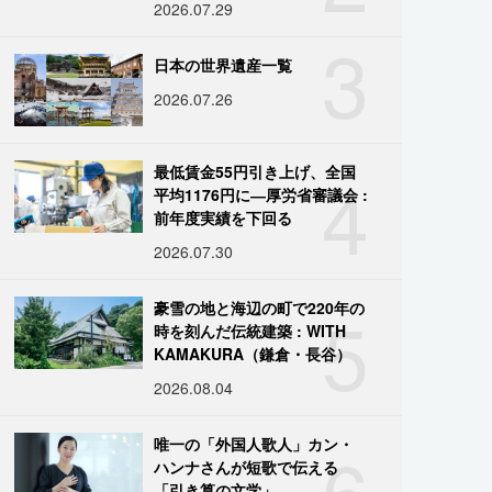
2026.07.29
3
日本の世界遺産一覧
2026.07.26
4
最低賃金55円引き上げ、全国
平均1176円に―厚労省審議会 :
前年度実績を下回る
2026.07.30
5
豪雪の地と海辺の町で220年の
時を刻んだ伝統建築 : WITH
KAMAKURA（鎌倉・長谷）
2026.08.04
6
唯一の「外国人歌人」カン・
ハンナさんが短歌で伝える
「引き算の文学」