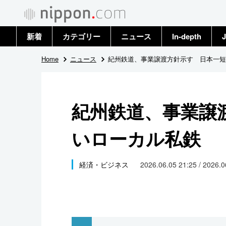
新着
カテゴリー
ニュース
In-depth
J
政治・外交
トップ
Home
ニュース
紀州鉄道、事業譲渡方針示す 日本一短
経済・ビジネス
アーカイブ
紀州鉄道、事業譲
国際
いローカル私鉄
社会
文化
経済・ビジネス
2026.06.05 21:25 / 2026.
科学・技術
暮らし