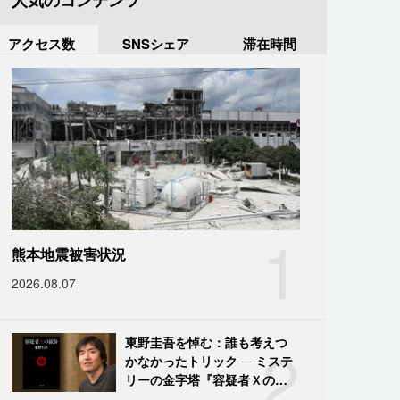
人気のコンテンツ
アクセス数
SNSシェア
滞在時間
1
熊本地震被害状況
2026.08.07
2
東野圭吾を悼む：誰も考えつ
かなかったトリック──ミステ
リーの金字塔『容疑者Ｘの献
身』の舞台裏