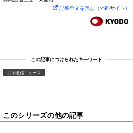
記事全文を読む（外部サイト）
スポーツ・東京2020
文化
動画/Live
科学・技術
Books
暮らし
Cinema
この記事につけられたキーワード
スポーツ・東京2020
Topics
共同通信ニュース
Images
People
東京
このシリーズの他の記事
お知らせ