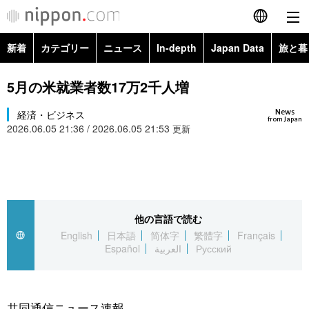
新着
カテゴリー
ニュース
In-depth
Japan Data
旅と暮
English
政治・外交
Topics
5月の米就業者数17万2千人増
简体字
News
経済・ビジネス
経済・ビジネス
Images
繁體字
from Japan
2026.06.05 21:36 / 2026.06.05 21:53
更新
カテゴリー
国際・海外
People
Français
政治・外交
ニュース
社会
東京
Español
経済・ビジネス
トップ
In-depth
他の言語で読む
文化
お知らせ
العربية
English
日本語
简体字
繁體字
Français
Español
العربية
Русский
国際
アーカイブ
Japan Data
科学・技術
Русский
社会
旅と暮らし
暮らし
共同通信ニュース速報