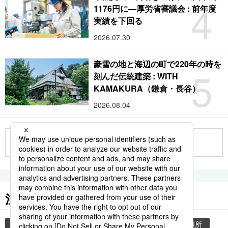
4
1176円に―厚労省審議会 : 前年度
実績を下回る
2026.07.30
豪雪の地と海辺の町で220年の時を
5
刻んだ伝統建築 : WITH
KAMAKURA（鎌倉・長谷）
2026.08.04
もっと見る
注目のキーワード
共同通信ニュース
気象・災害
災害
避難所