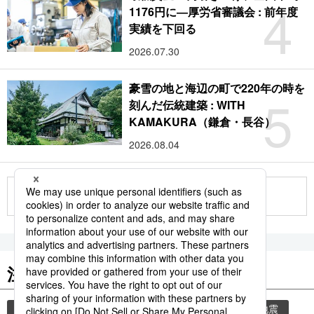
4
1176円に―厚労省審議会 : 前年度
実績を下回る
2026.07.30
豪雪の地と海辺の町で220年の時を
5
刻んだ伝統建築 : WITH
KAMAKURA（鎌倉・長谷）
2026.08.04
もっと見る
注目のキーワード
共同通信ニュース
気象・災害
気象庁
地震