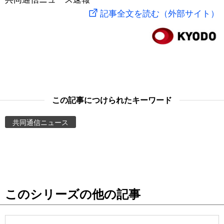
記事全文を読む（外部サイト）
スポーツ・東京2020
文化
動画/Live
科学・技術
Books
暮らし
Cinema
この記事につけられたキーワード
スポーツ・東京2020
Topics
共同通信ニュース
Images
People
東京
このシリーズの他の記事
お知らせ