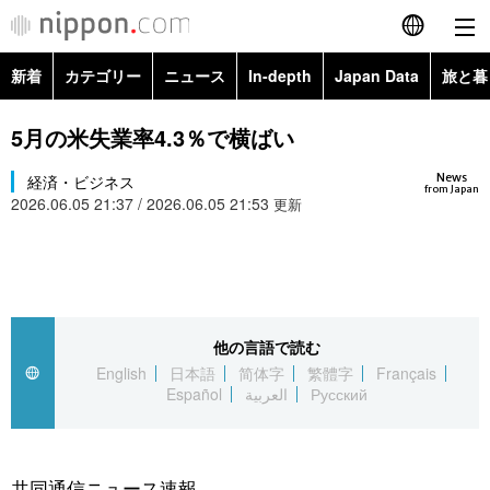
新着
カテゴリー
ニュース
In-depth
Japan Data
旅と暮
English
政治・外交
Topics
5月の米失業率4.3％で横ばい
简体字
News
経済・ビジネス
経済・ビジネス
Images
繁體字
from Japan
2026.06.05 21:37 / 2026.06.05 21:53
更新
カテゴリー
国際・海外
People
Français
政治・外交
ニュース
社会
東京
Español
経済・ビジネス
トップ
In-depth
他の言語で読む
文化
お知らせ
العربية
English
日本語
简体字
繁體字
Français
Español
العربية
Русский
国際
アーカイブ
Japan Data
科学・技術
Русский
社会
旅と暮らし
暮らし
共同通信ニュース速報