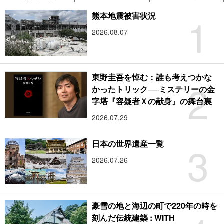
1
熊本地震被害状況
2026.08.07
東野圭吾を悼む：誰も考えつかな
2
かったトリック──ミステリーの金
字塔『容疑者Ｘの献身』の舞台裏
2026.07.29
3
日本の世界遺産一覧
2026.07.26
豪雪の地と海辺の町で220年の時を
刻んだ伝統建築 : WITH