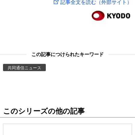
記事全文を読む（外部サイト）
スポーツ・東京2020
文化
動画/Live
科学・技術
Books
暮らし
Cinema
この記事につけられたキーワード
スポーツ・東京2020
Topics
共同通信ニュース
Images
People
このシリーズの他の記事
東京
お知らせ