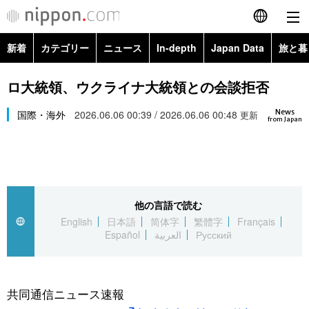
新着
カテゴリー
ニュース
In-depth
Japan Data
旅と暮
English
政治・外交
Topics
ロ大統領、ウクライナ大統領との会談拒否
简体字
News
経済・ビジネス
国際・海外
2026.06.06 00:39 / 2026.06.06 00:48
Images
更新
繁體字
from Japan
カテゴリー
国際・海外
People
Français
政治・外交
ニュース
社会
東京
Español
他の言語で読む
経済・ビジネス
トップ
In-depth
文化
お知らせ
English
日本語
简体字
繁體字
Français
العربية
Español
العربية
Русский
国際
アーカイブ
Japan Data
科学・技術
Русский
社会
旅と暮らし
暮らし
共同通信ニュース速報