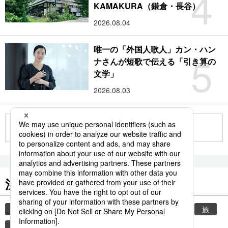
4
KAMAKURA（鎌倉・長谷）
2026.08.04
唯一の「外国人歌人」カン・ハン
5
ナさんが短歌で伝える「引き算の
文学」
2026.08.03
もっと見る
注目のキーワード
共同通信ニュース
時事通信ニュース
観光
旅
環境・自然・生物
気象・災害
世界遺産